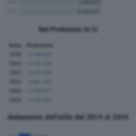
Dati Produzione (in €)
Anno
Produzione
2019
2.709.691
2020
2.298.285
2021
3.218.298
2022
4.195.756
2023
3.396.877
2024
3.328.457
Andamento dell'utile dal 2019 al 2024