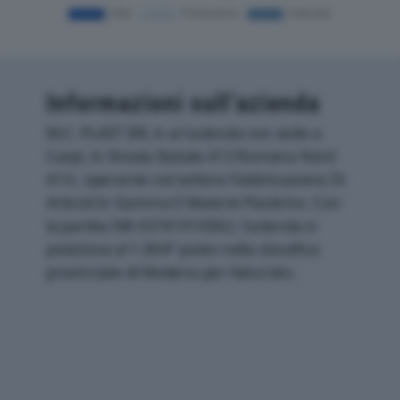
Informazioni sull’azienda
M.C. PLAST SRL è un'azienda con sede a
Carpi, in Strada Statale 413 Romana Nord
41/c, operante nel settore Fabbricazione Di
Articoli In Gomma E Materie Plastiche. Con
la partita IVA 03741910362, l'azienda si
posiziona al 1.804° posto nella classifica
provinciale di Modena per fatturato.