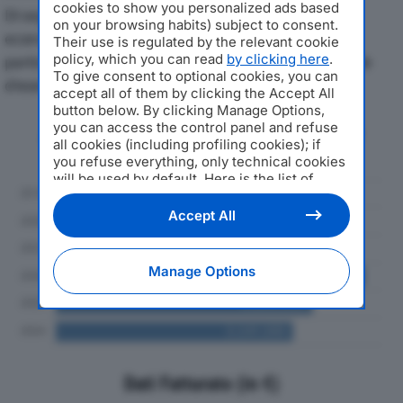
cookies to show you personalized ads based
Di seguito l'andamento dei principali indicatori
on your browsing habits) subject to consent.
economici di M.C. PLAST SRLdal 2019 al 2024, con
Their use is regulated by the relevant cookie
policy, which you can read
by clicking here
.
particolare attenzione a fatturato, produzione e utile
To give consent to optional cookies, you can
d'esercizio.
accept all of them by clicking the Accept All
button below. By clicking Manage Options,
you can access the control panel and refuse
Andamento del fatturato dal 2019
all cookies (including profiling cookies); if
al 2024
you refuse everything, only technical cookies
will be used by default. Here is the list of
providers
. Cookie consent will be stored and
applied also to the other websites of
Accept All
Editoriale Nazionale and their subdomains. By
expressing your choice on this site, you will
therefore not be asked again on other
Manage Options
Editoriale Nazionale websites that use the
same consent management platform (CMP).
You can still modify or withdraw your choice
at any time through the “Privacy Settings”
section.
Dati Fatturato (in €)