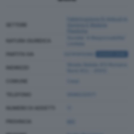
Fabbricazione Di Articoli In
SETTORE
Gomma E Materie
Plastiche
Societa' A Responsabilita'
NATURA GIURIDICA
Limitata
PARTITA IVA
03741910362
ACQUISTA VISURA
Strada Statale 413 Romana
INDIRIZZO
Nord 41/c - 41012
COMUNE
Carpi
TELEFONO
0596232571
NUMERO DI ADDETTI
11
PROVINCIA
MO