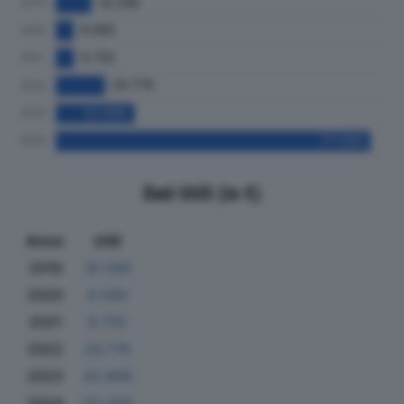
Dati Utili (in €)
Anno
Utili
2019
19.299
2020
9.580
2021
9.755
2022
26.776
2023
42.896
2024
171.555