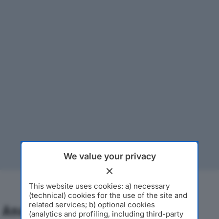
We value your privacy
This website uses cookies: a) necessary
(technical) cookies for the use of the site and
related services; b) optional cookies
Analisi Economica 2019-2024
(analytics and profiling, including third-party