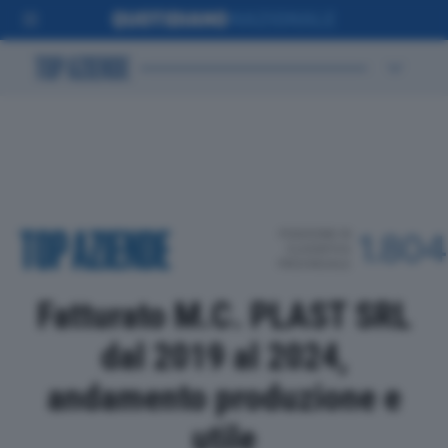
POSIZIONE IN
1.804
CLASSIFICA
PROVINCIALE
Fatturato M.C. PLAST SRL
dal 2019 al 2024,
andamento produzione e
utile