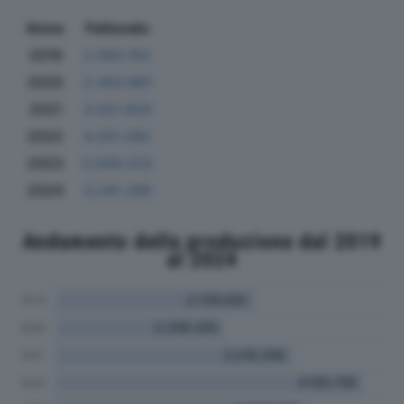
Anno
Fatturato
2019
2.583.152
2020
2.303.661
2021
3.021.833
2022
4.201.282
2023
3.509.222
2024
3.241.265
Andamento della produzione dal 2019
al 2024