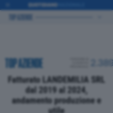
POSIZIONE IN
2.38
CLASSIFICA
PROVINCIALE
Fatturato LANDEMILIA SRL
dal 2019 al 2024,
andamento produzione e
utile