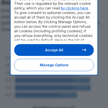
Analisi Economica 2019-2024
Their use is regulated by the relevant cookie
policy, which you can read
by clicking here
.
Di seguito l'andamento dei principali indicatori
To give consent to optional cookies, you can
economici di LANDEMILIA SRLdal 2019 al 2024, con
accept all of them by clicking the Accept All
button below. By clicking Manage Options,
particolare attenzione a fatturato, produzione e utile
you can access the control panel and refuse
d'esercizio.
all cookies (including profiling cookies); if
you refuse everything, only technical cookies
will be used by default. Here is the list of
Andamento del fatturato dal 2019
providers
. Cookie consent will be stored and
al 2024
applied also to the other websites of
Accept All
Editoriale Nazionale and their subdomains. By
expressing your choice on this site, you will
therefore not be asked again on other
Manage Options
Editoriale Nazionale websites that use the
same consent management platform (CMP).
You can still modify or withdraw your choice
at any time through the “Privacy Settings”
section.