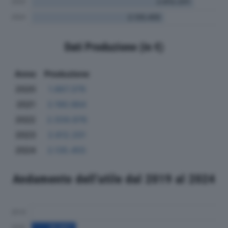
Dati Produzione (in €)
Anno
Produzione
2020
1.867.379
2021
2.190.964
2022
2.559.976
2023
2.612.201
2024
2.135.455
Andamento dell'utile dal 2019 al 2024