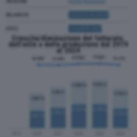
REGIONE
Emilia Romagna
BILANCIO
ACQUISTA BILANCIO
SOCI
ACQUISTA SOCI
Crescita/diminuzione del fatturato,
dell'utile e della produzione dal 2019
al 2024