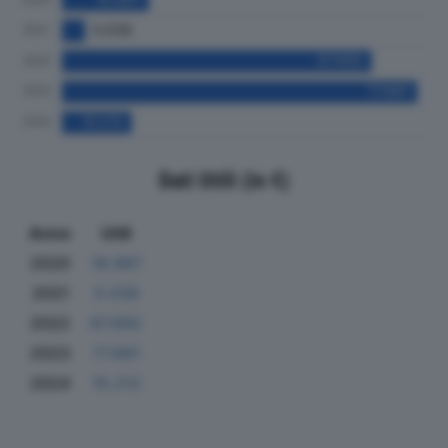
Dati Utili (in €)
Anno
Utili
2020
18.987
2021
5.039
2022
67.692
2023
77.691
2024
15.212