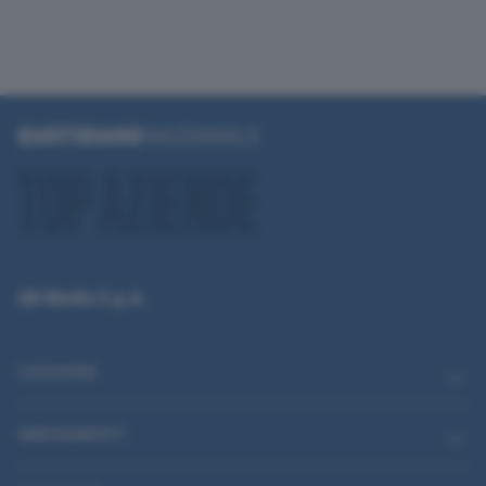
QN Media S.p.A.
CATEGORIE
ABBONAMENTI