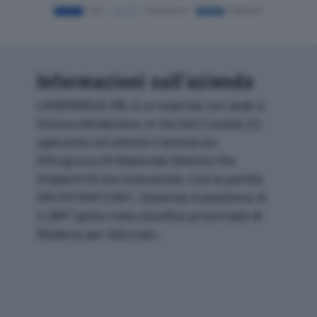
Informazioni sull’azienda
LANDEMILIA SRL è un'azienda con sede a
Fiorano Modenese, in Via Del Crociale 22,
operante nel settore Commercio
All'ingrosso Di Materiale Elettrico Per
Impianti Di Uso Industriale. Con la partita
IVA 03164410361, l'azienda si posiziona al
2.389° posto nella classifica provinciale di
Modena per fatturato.