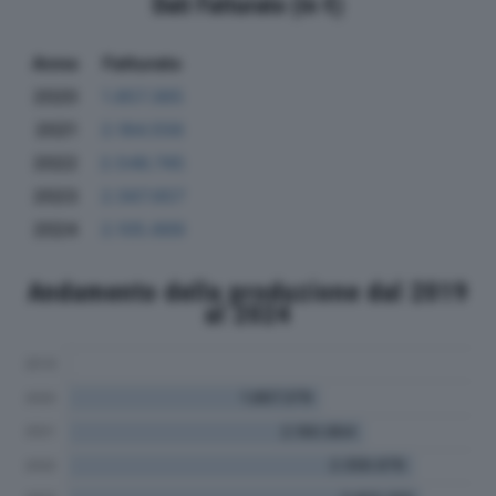
Dati Fatturato (in €)
Anno
Fatturato
2020
1.857.365
2021
2.184.556
2022
2.546.745
2023
2.567.657
2024
2.105.669
Andamento della produzione dal 2019
al 2024