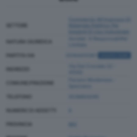
Commercio All'ingrosso Di
SETTORE
Materiale Elettrico Per
Impianti Di Uso Industriale
Societa' A Responsabilita'
NATURA GIURIDICA
Limitata
PARTITA IVA
03164410361
ACQUISTA VISURA
Via Del Crociale 22 -
INDIRIZZO
41042
Fiorano Modenese -
COMUNE/FRAZIONE
Spezzano
TELEFONO
0536804295
NUMERO DI ADDETTI
8
PROVINCIA
MO