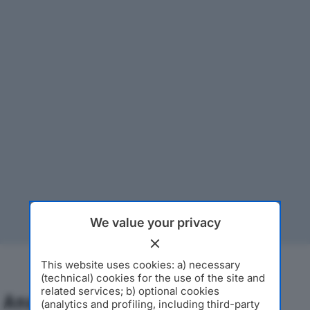
We value your privacy
This website uses cookies: a) necessary
(technical) cookies for the use of the site and
related services; b) optional cookies
Analisi Economica 2019-2024
(analytics and profiling, including third-party