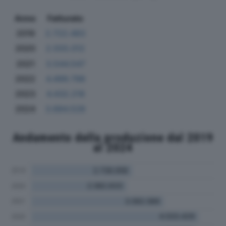
Anno
Fatturato
2019
2.722.483
2020
2.555.012
2021
3.544.547
2022
4.499.798
2023
4.432.218
2024
3.684.528
Andamento della produzione dal 2019
al 2024