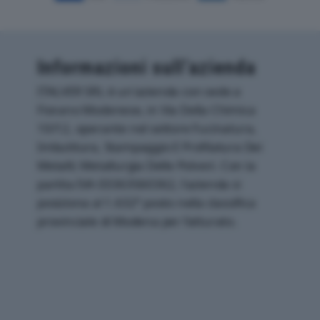
Informazioni sull’azienda
ITALVER SRL è un'azienda con sede a
Fiorano Modenese, in Via Della Chimica
10/12, operante nel settore Fucinatura,
Imbutitura, Stampaggio E Profilatura Dei
Metalli; Metallurgia Delle Polveri. Con la
partita IVA 03363560362, l'azienda si
posiziona al 1.632° posto nella classifica
provinciale di Modena per fatturato.