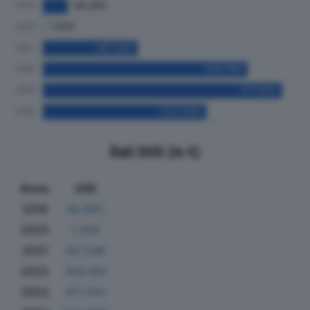
Dati Utili (in €)
Anno
Utili
2019
48.965
2020
1.009
2021
187.296
2022
404.188
2023
471.910