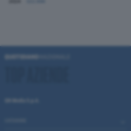
2024
322.696
QN Media S.p.A.
CATEGORIE