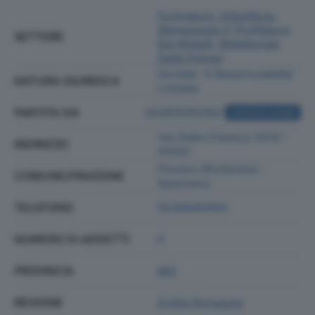
Fucinatura, Imbutitura,
Stampaggio E Profilatura
SETTORE
Dei Metalli; Metallurgia
Delle Polveri
Societa' A Responsabilita'
NATURA GIURIDICA
Limitata
PARTITA IVA
03363560362
ACQUISTA VISURA
Via Della Chimica 10/12 -
INDIRIZZO
41042
Fiorano Modenese -
COMUNE/FRAZIONE
Spezzano
TELEFONO
0536845850
NUMERO DI ADDETTI
6
PROVINCIA
MO
REGIONE
Emilia Romagna