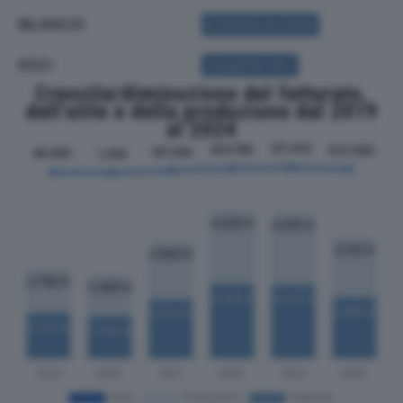
BILANCIO
ACQUISTA BILANCIO
SOCI
ACQUISTA SOCI
Crescita/diminuzione del fatturato,
dell'utile e della produzione dal 2019
al 2024