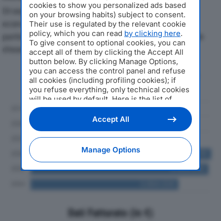
cookies to show you personalized ads based
Di seguito l'andamento dei principali indicatori
on your browsing habits) subject to consent.
economici di ITALVER SRLdal 2019 al 2024, con
Their use is regulated by the relevant cookie
policy, which you can read
by clicking here
.
particolare attenzione a fatturato, produzione e utile
To give consent to optional cookies, you can
d'esercizio.
accept all of them by clicking the Accept All
button below. By clicking Manage Options,
you can access the control panel and refuse
Andamento del fatturato dal 2019
all cookies (including profiling cookies); if
al 2024
you refuse everything, only technical cookies
will be used by default. Here is the list of
providers
. Cookie consent will be stored and
applied also to the other websites of
Accept All
Editoriale Nazionale and their subdomains. By
expressing your choice on this site, you will
therefore not be asked again on other
Manage Options
Editoriale Nazionale websites that use the
same consent management platform (CMP).
You can still modify or withdraw your choice
at any time through the “Privacy Settings”
section.
Dati Fatturato (in €)