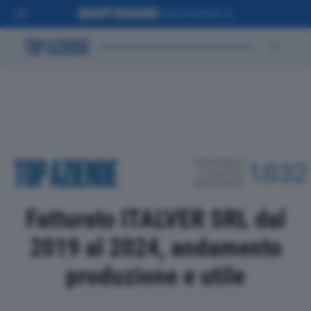
POSIZIONE IN
1.632
CLASSIFICA
PROVINCIALE
Fatturato ITALVER SRL dal
2019 al 2024, andamento
produzione e utile