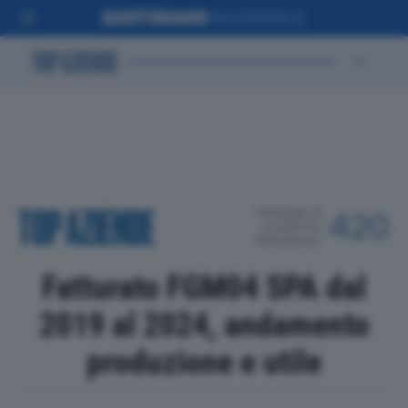
POSIZIONE IN
420
CLASSIFICA
PROVINCIALE
Fatturato FGM04 SPA dal
2019 al 2024, andamento
produzione e utile