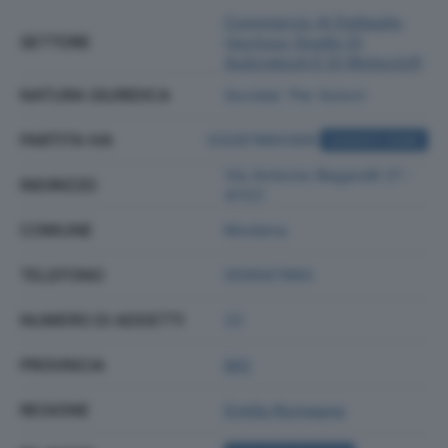
Commercio Al Dettaglio
SETTORE
(escluso Quello Di
Autoveicoli E Di Motocicli)
NATURA GIURIDICA
Societa' Per Azioni
PARTITA IVA
03287860369
ACQUISTA VISURA
Via Antonio Begarelli 21 -
INDIRIZZO
41121
COMUNE
Modena
TELEFONO
059567893
NUMERO DI ADDETTI
22
PROVINCIA
MO
REGIONE
Emilia Romagna