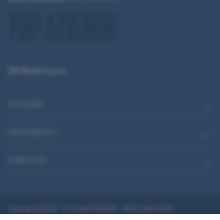
QN Media S.p.A.
CATEGORIE
ABBONAMENTI
PUBBLICITÀ
Copyright @2026 - P.Iva 08475510155 - ISSN: 2499-3085