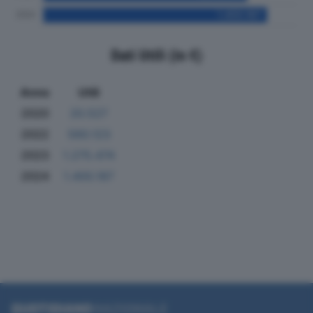
Dati Utili (in €)
Anno
Utili
2020
20.527
2022
560.123
2023
1.275.474
2024
1.400.187