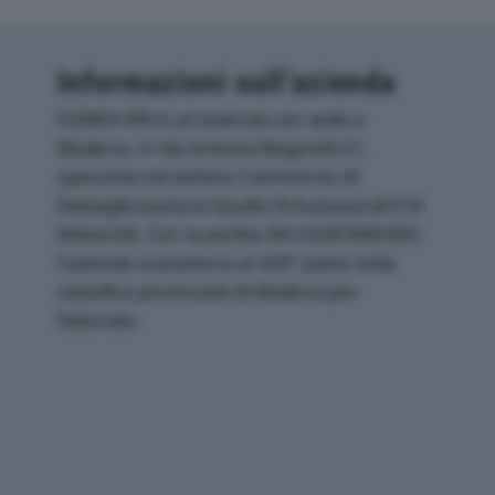
Informazioni sull’azienda
FGM04 SPA è un'azienda con sede a
Modena, in Via Antonio Begarelli 21,
operante nel settore Commercio Al
Dettaglio (escluso Quello Di Autoveicoli E Di
Motocicli). Con la partita IVA 03287860369,
l'azienda si posiziona al 420° posto nella
classifica provinciale di Modena per
fatturato.