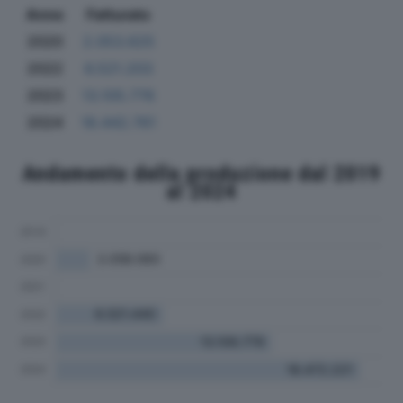
Anno
Fatturato
2020
2.053.625
2022
6.521.203
2023
13.105.776
2024
18.442.761
Andamento della produzione dal 2019
al 2024