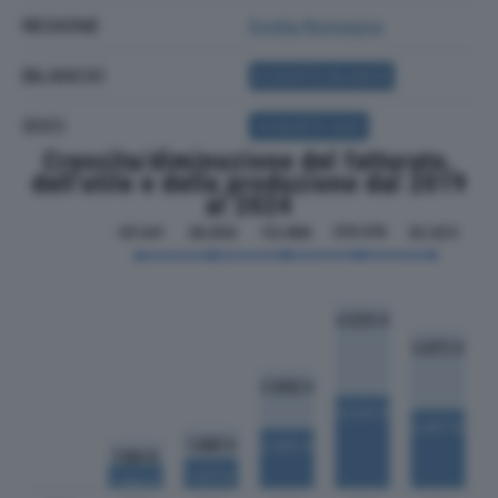
REGIONE
Emilia Romagna
BILANCIO
ACQUISTA BILANCIO
SOCI
ACQUISTA SOCI
Crescita/diminuzione del fatturato,
dell'utile e della produzione dal 2019
al 2024