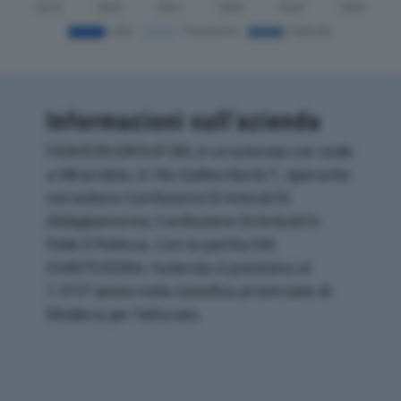
Informazioni sull’azienda
FASHION GROUP SRL è un'azienda con sede
a Mirandola, in Via Galileo Barbi 7, operante
nel settore Confezione Di Articoli Di
Abbigliamento; Confezione Di Articoli In
Pelle E Pelliccia. Con la partita IVA
03497530364, l'azienda si posiziona al
1.573° posto nella classifica provinciale di
Modena per fatturato.