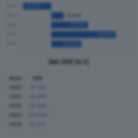
Dati Utili (in €)
Anno
Utili
2020
-87.441
2021
38.859
2022
113.988
2023
200.616
2024
92.823