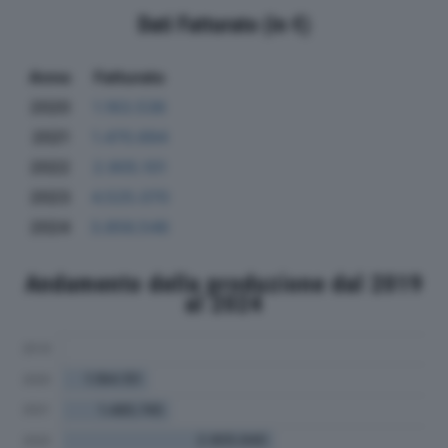
Dati Fatturato (in €)
Anno
Fatturato
2020
1.163.536
2021
1.470.694
2022
2.905.101
2023
4.525.070
2024
3.856.546
Andamento della produzione dal 2019
al 2024