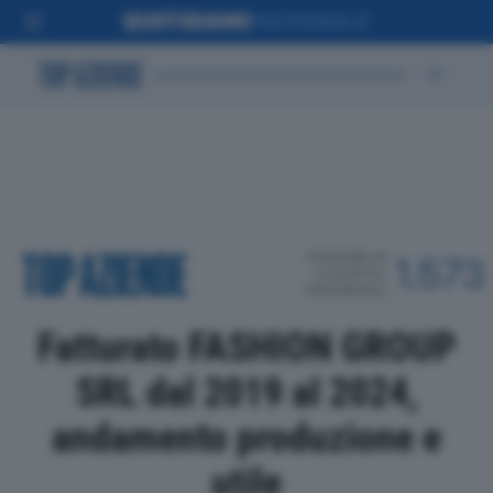
POSIZIONE IN
1.573
CLASSIFICA
PROVINCIALE
Fatturato FASHION GROUP
SRL dal 2019 al 2024,
andamento produzione e
utile