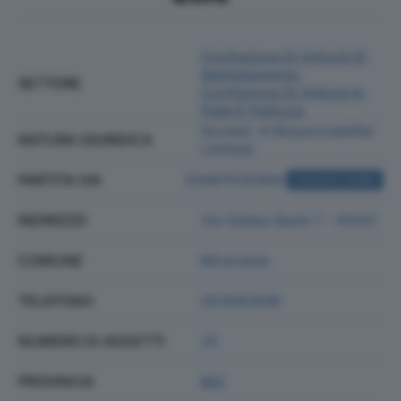
Confezione Di Articoli Di
Abbigliamento;
SETTORE
Confezione Di Articoli In
Pelle E Pelliccia
Societa' A Responsabilita'
NATURA GIURIDICA
Limitata
PARTITA IVA
03497530364
ACQUISTA VISURA
INDIRIZZO
Via Galileo Barbi 7 - 41037
COMUNE
Mirandola
TELEFONO
053582846
NUMERO DI ADDETTI
25
PROVINCIA
MO