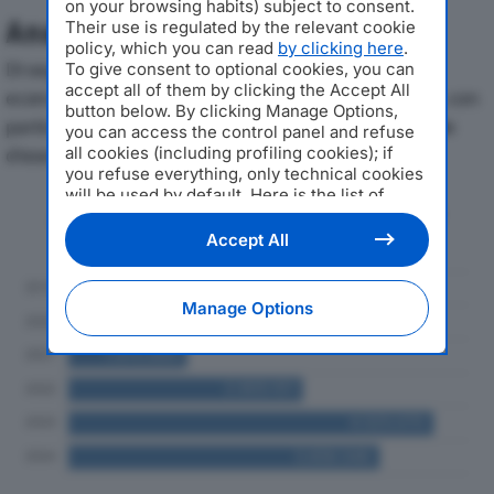
on your browsing habits) subject to consent.
Analisi Economica 2019-2024
Their use is regulated by the relevant cookie
policy, which you can read
by clicking here
.
Di seguito l'andamento dei principali indicatori
To give consent to optional cookies, you can
accept all of them by clicking the Accept All
economici di FASHION GROUP SRLdal 2019 al 2024, con
button below. By clicking Manage Options,
particolare attenzione a fatturato, produzione e utile
you can access the control panel and refuse
all cookies (including profiling cookies); if
d'esercizio.
you refuse everything, only technical cookies
will be used by default. Here is the list of
Andamento del fatturato dal 2019
providers
. Cookie consent will be stored and
al 2024
applied also to the other websites of
Accept All
Editoriale Nazionale and their subdomains. By
expressing your choice on this site, you will
therefore not be asked again on other
Manage Options
Editoriale Nazionale websites that use the
same consent management platform (CMP).
You can still modify or withdraw your choice
at any time through the “Privacy Settings”
section.