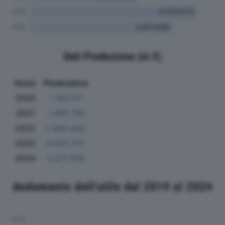
Dati Produzione (in €)
Anno
Produzione
2020
1.184.151
2021
1.485.745
2022
2.905.940
2023
4.525.072
2024
3.871.956
Andamento dell'utile dal 2019 al 2024