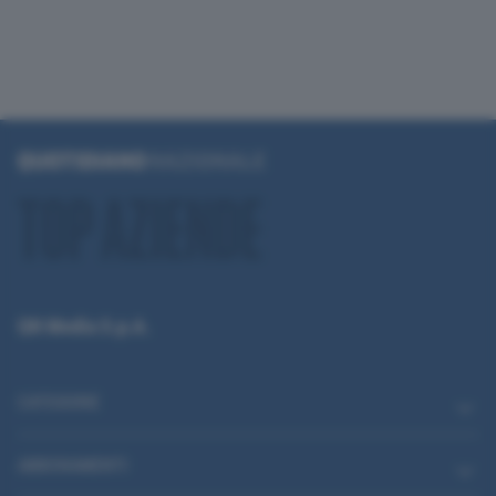
QN Media S.p.A.
CATEGORIE
ABBONAMENTI