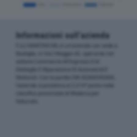
Informazioni sull’azienda
F.LLI MARTINI SRL è un'azienda con sede a
Bastiglia, in Via I Maggio 42, operante nel
settore Commercio All'ingrosso E Al
Dettaglio E Riparazione Di Autoveicoli E
Motocicli. Con la partita IVA 00268390366,
l'azienda si posiziona al 2.214° posto nella
classifica provinciale di Modena per
fatturato.