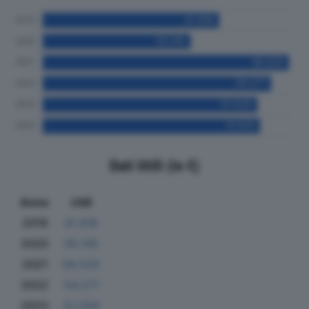
Dati Utili (in €)
Anno
Utili
2019
41.918
2020
35.145
2021
58.525
2022
54.271
2023
51.029