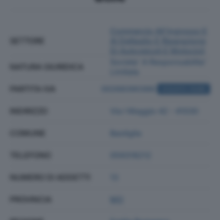
Commercio All'ingrosso E
SETTORE
Al Dettaglio E Riparazione
Di Autoveicoli E Motocicli
Societa' A Responsabilita'
NATURA GIURIDICA
Limitata
PARTITA IVA
00268390366
ACQUISTA VISURA
INDIRIZZO
Via I Maggio 42 - 41030
COMUNE
Bastiglia
TELEFONO
059318212
NUMERO DI ADDETTI
13
PROVINCIA
MO