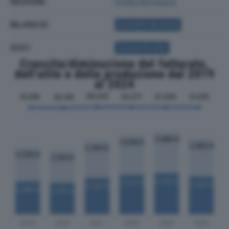
REGIONE
Emilia Romagna
BILANCIO
ACQUISTA BILANCIO
SOCI
ACQUISTA SOCI
Crescita/diminuzione del fatturato,
dell'utile e della produzione dal 2019
al 2024