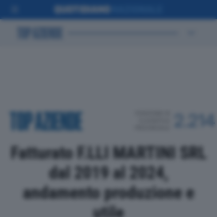
POSIZIONE IN
2.214
CLASSIFICA
PROVINCIALE
Fatturato F.LLI MARTINI SRL
dal 2019 al 2024,
andamento produzione e
utile