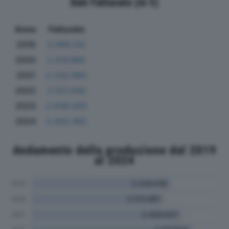
Dati Fatturato (in €)
Anno
Fatturato
2019
2.099.132
2020
2.014.865
2021
2.332.993
2022
2.521.642
2023
2.638.003
2024
2.425.362
Andamento della produzione dal 2019
al 2024