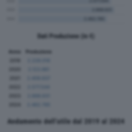
Dati Produzione (in €)
Anno
Produzione
2019
2.228.018
2020
2.123.981
2021
2.409.637
2022
2.577.544
2023
2.668.631
2024
2.462.785
Andamento dell'utile dal 2019 al 2024