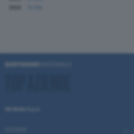
2024
51.615
QN Media S.p.A.
CATEGORIE