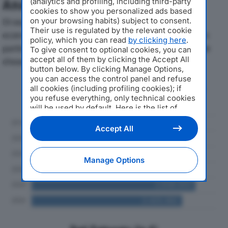
(analytics and profiling, including third-party
Analisi Economica 2019-2024
cookies to show you personalized ads based
on your browsing habits) subject to consent.
Di seguito l'andamento dei principali indicatori
Their use is regulated by the relevant cookie
economici di F.LLI MARTINI SRLdal 2019 al 2024, con
policy, which you can read
by clicking here
.
particolare attenzione a fatturato, produzione e utile
To give consent to optional cookies, you can
accept all of them by clicking the Accept All
d'esercizio.
button below. By clicking Manage Options,
you can access the control panel and refuse
Andamento del fatturato dal 2019
all cookies (including profiling cookies); if
al 2024
you refuse everything, only technical cookies
will be used by default. Here is the list of
providers
. Cookie consent will be stored and
applied also to the other websites of
Accept All
Editoriale Nazionale and their subdomains. By
expressing your choice on this site, you will
therefore not be asked again on other
Manage Options
Editoriale Nazionale websites that use the
same consent management platform (CMP).
You can still modify or withdraw your choice
at any time through the “Privacy Settings”
section.