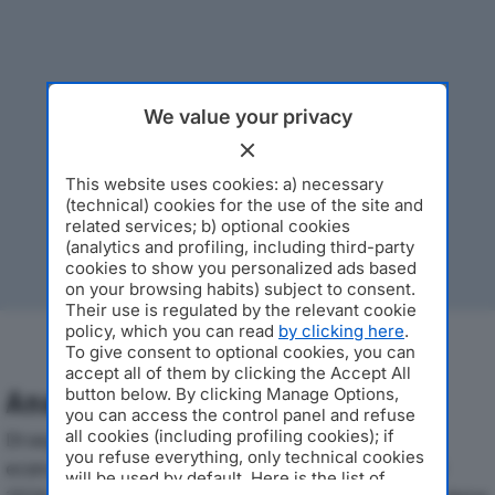
We value your privacy
This website uses cookies: a) necessary
(technical) cookies for the use of the site and
related services; b) optional cookies
(analytics and profiling, including third-party
cookies to show you personalized ads based
on your browsing habits) subject to consent.
Their use is regulated by the relevant cookie
policy, which you can read
by clicking here
.
To give consent to optional cookies, you can
accept all of them by clicking the Accept All
button below. By clicking Manage Options,
Analisi Economica 2019-2024
you can access the control panel and refuse
all cookies (including profiling cookies); if
Di seguito l'andamento dei principali indicatori
you refuse everything, only technical cookies
economici di EDIL L.S. SRL SEMPLIFICATAdal 2019 al
will be used by default. Here is the list of