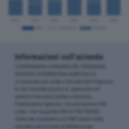
Informazioni sull’azienda
COOPERATIVA CASEARIA DEL FRIGNANO
SOCIETA’ COOPERATIVA AGRICOLA è
un'azienda con sede a Pavullo Nel Frignano,
in Via Casa Baraccano 4, operante nel
settore Industria Lattiero-casearia,
Trattamento Igienico, Conservazione Del
Latte. Con la partita IVA 01792100362,
l'azienda si posiziona al 996° posto nella
classifica provinciale di Modena per