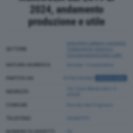
2024, andamento
produzione e utile
Industria Lattiero-casearia,
SETTORE
Trattamento Igienico,
Conservazione Del Latte
NATURA GIURIDICA
Societa' Cooperativa
PARTITA IVA
01792100362
ACQUISTA VISURA
Via Casa Baraccano 4 -
INDIRIZZO
41026
COMUNE
Pavullo Nel Frignano
TELEFONO
053651111
NUMERO DI ADDETTI
14