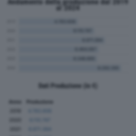
Andamento della produzione dal 2019
al 2024
Dati Produzione (in €)
Anno
Produzione
2019
4.783.606
2020
6.110.747
2021
6.971.394