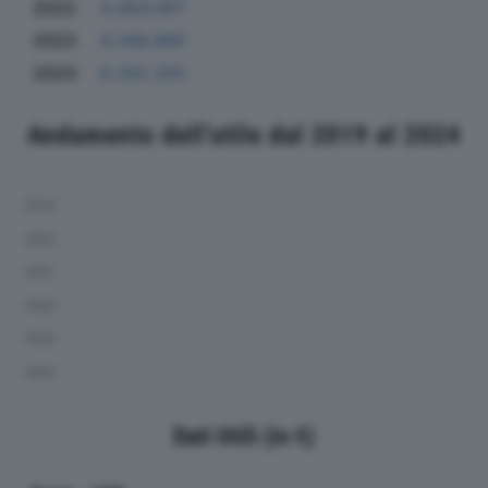
2022
6.464.067
2023
6.348.895
2024
8.292.355
Andamento dell'utile dal 2019 al 2024
Dati Utili (in €)