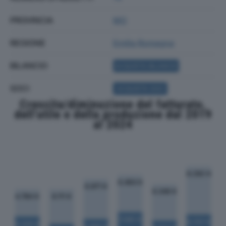
PROVINCIA
MO
REGIONE
Emilia Romagna
BILANCIO
ACQUISTA BILANCIO
SOCI
ACQUISTA SOCI
Crescita/diminuzione del fatturato,
dell'utile e della produzione dal 2019
al 2024