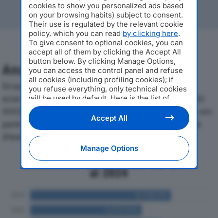
cookies to show you personalized ads based
on your browsing habits) subject to consent.
Their use is regulated by the relevant cookie
policy, which you can read
by clicking here
.
To give consent to optional cookies, you can
accept all of them by clicking the Accept All
button below. By clicking Manage Options,
Analisi Economica 2019-2024
you can access the control panel and refuse
all cookies (including profiling cookies); if
Di seguito l'andamento dei principali indicatori
you refuse everything, only technical cookies
economici di COOPERATIVA CASEARIA DEL FRIGNANO
will be used by default. Here is the list of
providers
. Cookie consent will be stored and
SOCIETA’ COOPERATIVA AGRICOLAdal 2019 al 2024, con
applied also to the other websites of
Accept All
particolare attenzione a fatturato, produzione e utile
Editoriale Nazionale and their subdomains. By
expressing your choice on this site, you will
d'esercizio.
therefore not be asked again on other
Manage Options
Editoriale Nazionale websites that use the
Andamento del fatturato dal 2019
same consent management platform (CMP).
al 2024
You can still modify or withdraw your choice
at any time through the “Privacy Settings”
section.