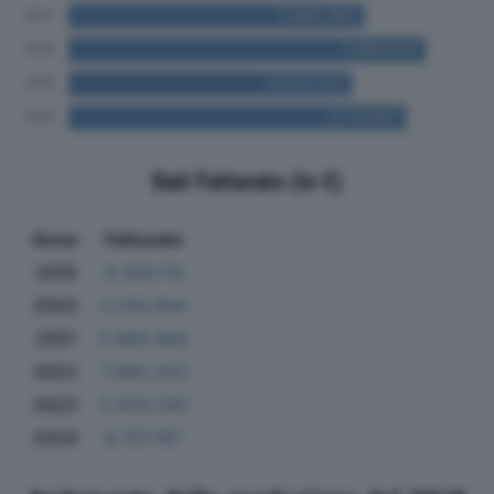
Dati Fatturato (in €)
Anno
Fatturato
2019
6.326.119
2020
5.010.944
2021
5.880.464
2022
7.085.203
2023
5.624.242
2024
6.707.197