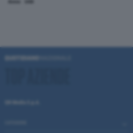
Anno
Utili
QN Media S.p.A.
CATEGORIE