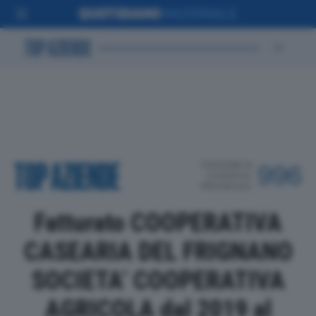
POSIZIONE IN
996
CLASSIFICA
PROVINCIALE
Fatturato COOPERATIVA
CASEARIA DEL FRIGNANO
SOCIETA’ COOPERATIVA
AGRICOLA dal 2019 al