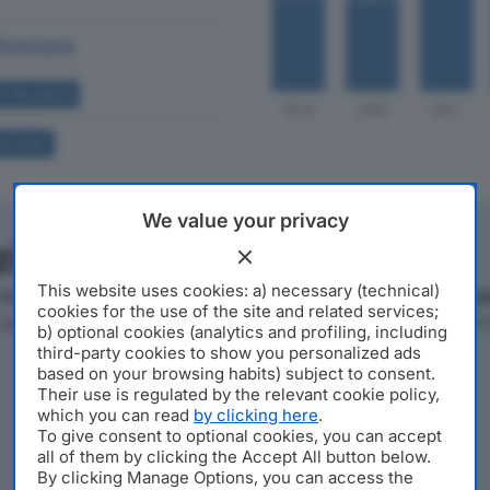
 Romagna
A BILANCIO
A SOCI
We value your privacy
azienda
This website uses cookies: a) necessary (technical)
n sede a Novi Di Modena, in Via Giosue' Carducci 1/a, op
cookies for the use of the site and related services;
Con la partita IVA 03492440361, l'azienda si posiziona al 1.
b) optional cookies (analytics and profiling, including
third-party cookies to show you personalized ads
based on your browsing habits) subject to consent.
Their use is regulated by the relevant cookie policy,
which you can read
by clicking here
.
To give consent to optional cookies, you can accept
all of them by clicking the Accept All button below.
By clicking Manage Options, you can access the