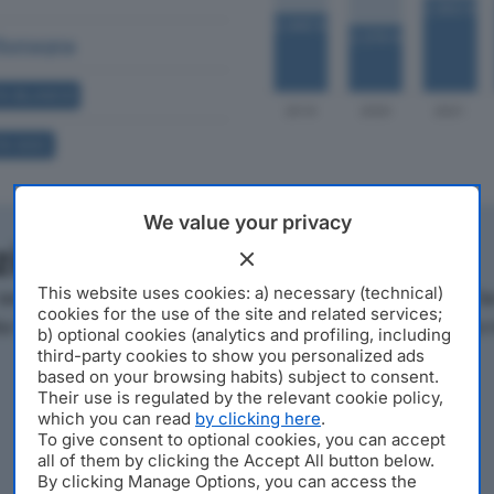
 Romagna
A BILANCIO
A SOCI
We value your privacy
azienda
This website uses cookies: a) necessary (technical)
 a Soliera, in Via I Maggio 340, operante nel settore Servi
cookies for the use of the site and related services;
ta IVA 03402580363, l'azienda si posiziona al 1.318° posto 
b) optional cookies (analytics and profiling, including
third-party cookies to show you personalized ads
based on your browsing habits) subject to consent.
Their use is regulated by the relevant cookie policy,
which you can read
by clicking here
.
To give consent to optional cookies, you can accept
all of them by clicking the Accept All button below.
By clicking Manage Options, you can access the