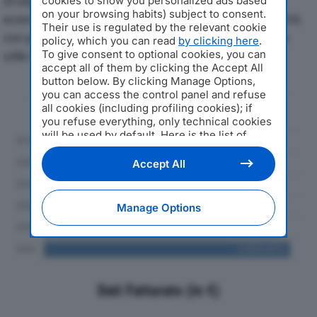
Di seguito l'andamento dei principali indicatori
cookies to show you personalized ads based
on your browsing habits) subject to consent.
economici di WORLD DIMENSION SRLdal 2019 al 2024,
Their use is regulated by the relevant cookie
con particolare attenzione a fatturato, produzione e
policy, which you can read
by clicking here
.
To give consent to optional cookies, you can
utile d'esercizio.
accept all of them by clicking the Accept All
button below. By clicking Manage Options,
Andamento del fatturato dal 2019
you can access the control panel and refuse
al 2024
all cookies (including profiling cookies); if
you refuse everything, only technical cookies
will be used by default. Here is the list of
providers
. Cookie consent will be stored and
applied also to the other websites of
Accept All
Editoriale Nazionale and their subdomains. By
expressing your choice on this site, you will
therefore not be asked again on other
Manage Options
Editoriale Nazionale websites that use the
same consent management platform (CMP).
You can still modify or withdraw your choice
at any time through the “Privacy Settings”
section.
Dati Fatturato (in €)