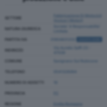
Fabbricazione Di Motocicli
SETTORE
(inclusi I Motori)
Societa' A Responsabilita'
NATURA GIURIDICA
Limitata
PARTITA IVA
01804831202
ACQUISTA VISURA
Via Aurelio Saffi 23 -
INDIRIZZO
47039
COMUNE
Savignano Sul Rubicone
TELEFONO
0541326064
NUMERO DI ADDETTI
16
PROVINCIA
FC
REGIONE
Emilia Romagna