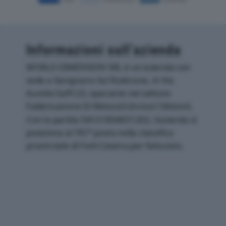
Informazioni sull’azienda
WORLD DIMENSION SRL è un'azienda con
sede a Savignano Sul Rubicone, in Via
Aurelio Saffi 23, operante nel settore
Fabbricazione Di Motocicli (inclusi I Motori).
Con la partita IVA 01804831202, l'azienda si
posiziona al 787° posto nella classifica
provinciale di Forli-Cesena per fatturato.