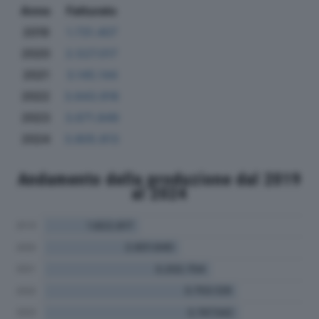
Anno
Fatturato
2019
1.731.407
2020
2.527.017
2021
3.145.144
2022
3.643.918
2023
3.671.849
2024
3.805.813
Andamento della produzione dal 2019
al 2024