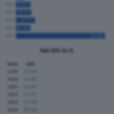
Dati Utili (in €)
Anno
Utili
2019
32.149
2020
47.287
2021
49.315
2022
61.777
2023
46.794
2024
287.189