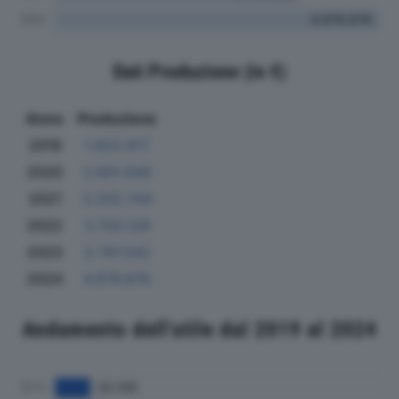
Dati Produzione (in €)
Anno
Produzione
2019
1.822.817
2020
2.601.640
2021
3.202.704
2022
3.703.129
2023
3.747.542
2024
4.976.876
Andamento dell'utile dal 2019 al 2024