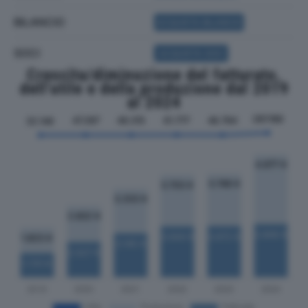
BILANCIO
ACQUISTA BILANCIO
SOCI
ACQUISTA SOCI
Crescita/diminuzione del fatturato,
dell'utile e della produzione dal 2019
al 2024