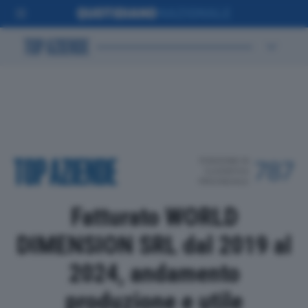
POSIZIONE IN
787
CLASSIFICA
PROVINCIALE
Fatturato WORLD
DIMENSION SRL dal 2019 al
2024, andamento
produzione e utile