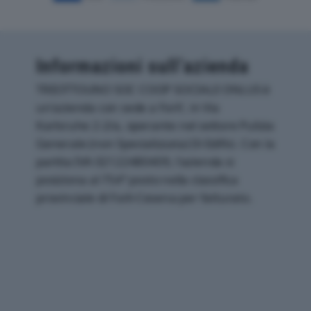
Informazioni sull’azienda
TREOTTOUNO SOC COOP SOCIALE ONLUS è
un'azienda con sede a Forli', in Via
Karlsruhe 2-2/a, operante nel settore Pulizia
Generale (non Specializzata) Di Edifici. Con la
partita IVA 02122480409, l'azienda si
posiziona al 754° posto nella classifica
provinciale di Forli-Cesena per fatturato.