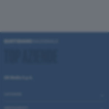
QN Media S.p.A.
CATEGORIE
ABBONAMENTI