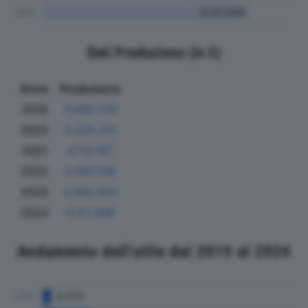
Dati Produzione (in €)
Anno
Produzione
2019
4.588.735
2020
4.329.310
2021
4.114.187
2022
3.947.518
2023
3.880.602
2024
4.121.949
Andamento dell'utile dal 2019 al 2024