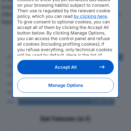
on your browsing habits) subject to consent.
economici di TREOTTOUNO SOC COOP SOCIALE
Their use is regulated by the relevant cookie
ONLUSdal 2019 al 2024, con particolare attenzione a
policy, which you can read
by clicking here
.
fatturato, produzione e utile d'esercizio.
To give consent to optional cookies, you can
accept all of them by clicking the Accept All
button below. By clicking Manage Options,
Andamento del fatturato dal 2019
you can access the control panel and refuse
al 2024
all cookies (including profiling cookies); if
you refuse everything, only technical cookies
will be used by default. Here is the list of
providers
. Cookie consent will be stored and
applied also to the other websites of
Accept All
Editoriale Nazionale and their subdomains. By
expressing your choice on this site, you will
therefore not be asked again on other
Manage Options
Editoriale Nazionale websites that use the
same consent management platform (CMP).
You can still modify or withdraw your choice
at any time through the “Privacy Settings”
section.
Dati Fatturato (in €)