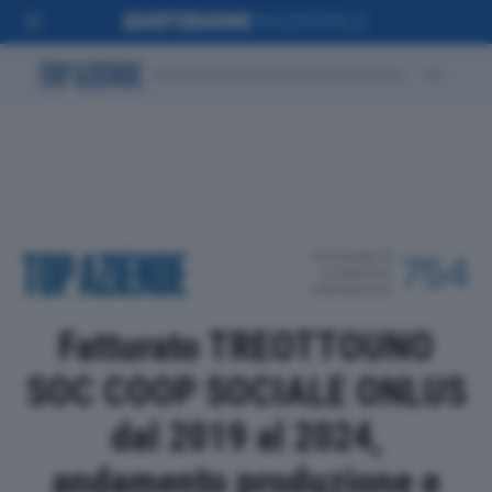
POSIZIONE IN
754
CLASSIFICA
PROVINCIALE
Fatturato TREOTTOUNO
SOC COOP SOCIALE ONLUS
dal 2019 al 2024,
andamento produzione e