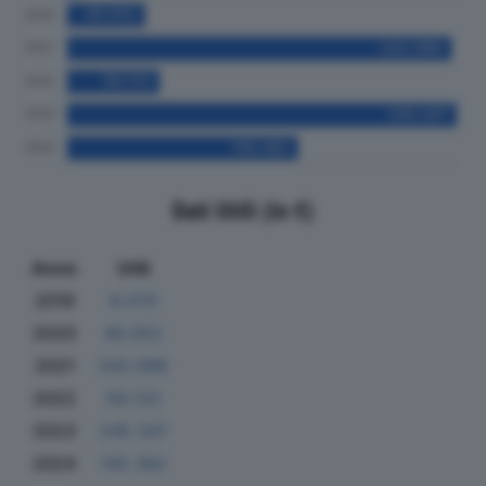
Dati Utili (in €)
Anno
Utili
2019
8.070
2020
49.052
2021
242.086
2022
58.133
2023
245.347
2024
145.362