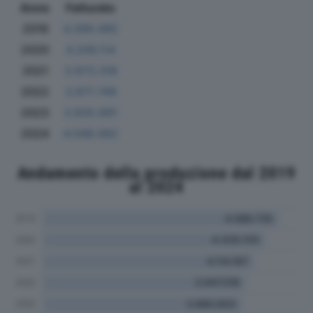
Anno
Fatturato
2019
4.399.485
2020
4.206.114
2021
3.973.318
2022
3.871.749
2023
3.835.891
2024
4.048.062
Andamento della produzione dal 2019
al 2024