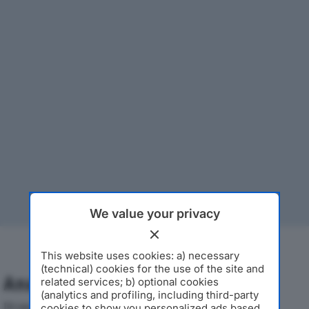
We value your privacy
This website uses cookies: a) necessary
(technical) cookies for the use of the site and
Analisi Economica 2019-2024
related services; b) optional cookies
(analytics and profiling, including third-party
Di seguito l'andamento dei principali indicatori
cookies to show you personalized ads based