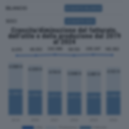
BILANCIO
ACQUISTA BILANCIO
SOCI
ACQUISTA SOCI
Crescita/diminuzione del fatturato,
dell'utile e della produzione dal 2019
al 2024