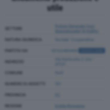
utile
Pulizia Generale (non
SETTORE
Specializzata) Di Edifici
NATURA GIURIDICA
Societa' Cooperativa
PARTITA IVA
02122480409
ACQUISTA VISURA
Via Karlsruhe 2-2/a -
INDIRIZZO
47121
COMUNE
Forli'
NUMERO DI ADDETTI
151
PROVINCIA
FC
REGIONE
Emilia Romagna