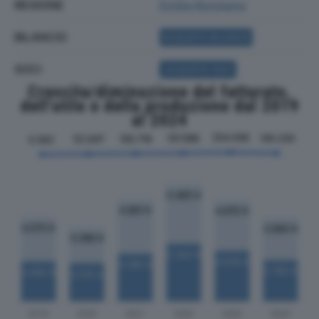
REGIONE
Emilia Romagna
BILANCIO
ACQUISTA BILANCIO
SOCI
ACQUISTA SOCI
Crescita/diminuzione del fatturato,
dell'utile e della produzione dal 2019
al 2024