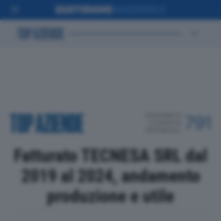
POSIZIONE IN
791
CLASSIFICA
PROVINCIALE
Fatturato TECNESA SRL dal
2019 al 2024, andamento
produzione e utile