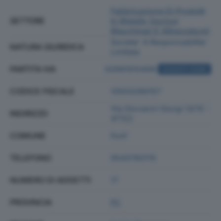
Fabbricazione Di Prodotti
SETTORE
In Metallo (esclusi
Macchinari E Attrezzature)
Societa' A Responsabilita'
NATURA GIURIDICA
Limitata
PARTITA IVA
02691910406
ACQUISTA VISURA
CODICE FISCALE
10503280157
Via Giovanni Giorgi 13/15 -
INDIRIZZO
47122
COMUNE
Forli'
TELEFONO
0543783115
NUMERO DI ADDETTI
17
PROVINCIA
FC