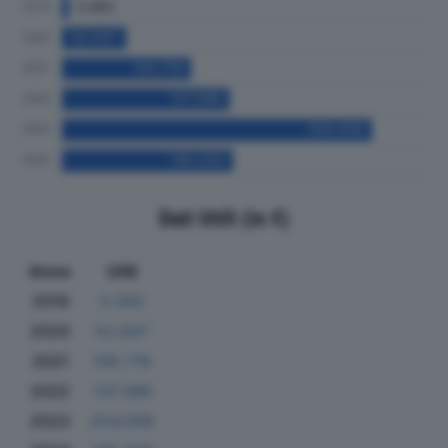
Dati Utili (in €)
Anno
Utili
2019
5.562
2020
52.647
2021
105.719
2022
137.386
2023
254.006