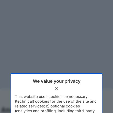
We value your privacy
This website uses cookies: a) necessary
(technical) cookies for the use of the site and
related services; b) optional cookies
Analisi Economica 2019-2024
(analytics and profiling, including third-party