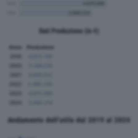
Dati Produzione (in €)
Anno
Produzione
2019
4.072.756
2020
3.286.218
2021
4.990.513
2022
5.465.242
2023
4.675.099
2024
3.890.214
Andamento dell'utile dal 2019 al 2024