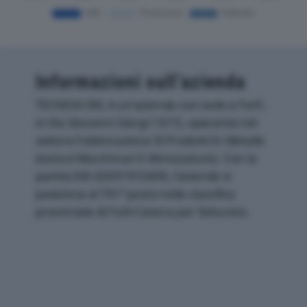
Informazioni sull’azienda
TECNESA SRL è un'azienda con sede a Forli',
in Via Giovanni Giorgi 13/15, operante nel
settore Fabbricazione Di Prodotti In Metallo
(esclusi Macchinari E Attrezzature). Con la
partita IVA 02691910406, l'azienda si
posiziona al 791° posto nella classifica
provinciale di Forli-Cesena per fatturato.