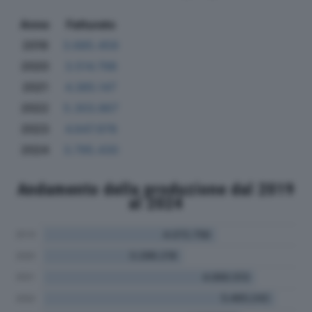
Anno
Fatturato
2019
3.685.459
2020
3.514.798
2021
4.385.147
2022
5.303.867
2023
4.647.978
2024
3.795.430
Andamento della produzione dal 2019
al 2024