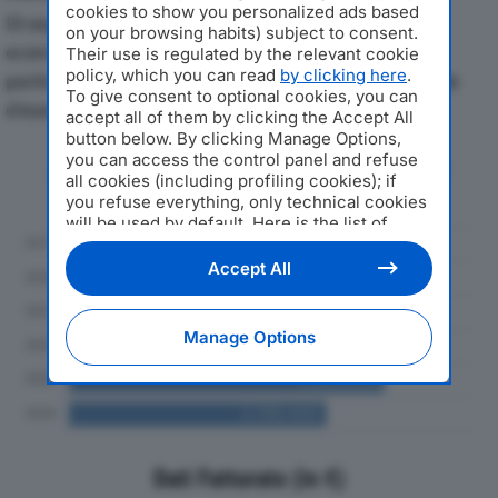
cookies to show you personalized ads based
Di seguito l'andamento dei principali indicatori
on your browsing habits) subject to consent.
economici di TECNESA SRLdal 2019 al 2024, con
Their use is regulated by the relevant cookie
policy, which you can read
by clicking here
.
particolare attenzione a fatturato, produzione e utile
To give consent to optional cookies, you can
d'esercizio.
accept all of them by clicking the Accept All
button below. By clicking Manage Options,
you can access the control panel and refuse
Andamento del fatturato dal 2019
all cookies (including profiling cookies); if
al 2024
you refuse everything, only technical cookies
will be used by default. Here is the list of
providers
. Cookie consent will be stored and
applied also to the other websites of
Accept All
Editoriale Nazionale and their subdomains. By
expressing your choice on this site, you will
therefore not be asked again on other
Manage Options
Editoriale Nazionale websites that use the
same consent management platform (CMP).
You can still modify or withdraw your choice
at any time through the “Privacy Settings”
section.
Dati Fatturato (in €)