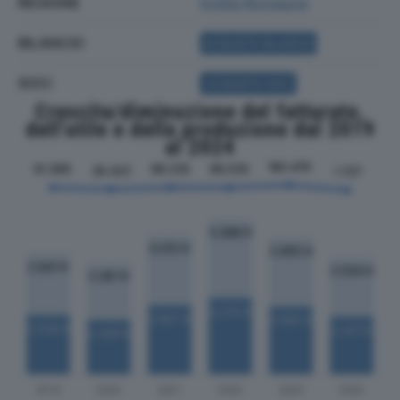
REGIONE
Emilia Romagna
BILANCIO
ACQUISTA BILANCIO
SOCI
ACQUISTA SOCI
Crescita/diminuzione del fatturato,
dell'utile e della produzione dal 2019
al 2024