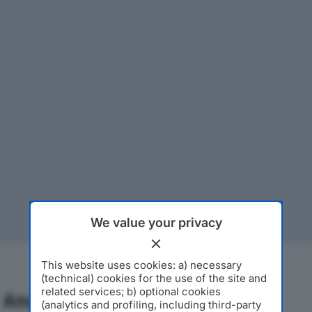
We value your privacy
This website uses cookies: a) necessary
(technical) cookies for the use of the site and
related services; b) optional cookies
Analisi Economica 2019-2024
(analytics and profiling, including third-party