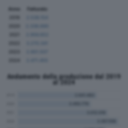
Anno
Fatturato
2019
2.538.154
2020
2.338.690
2021
2.956.652
2022
3.270.341
2023
2.901.507
2024
2.471.455
Andamento della produzione dal 2019
al 2024