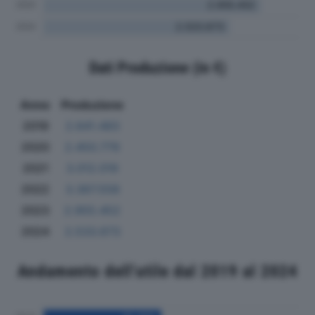
Dati Produzione (in €)
Anno
Produzione
2019
2.641.483
2020
2.450.779
2021
3.012.019
2022
3.367.558
2023
2.955.452
2024
2.533.673
Andamento dell'utile dal 2019 al 2024