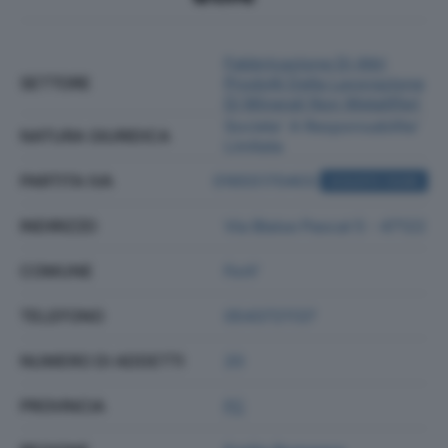
Fabbricazione Di Altri
SETTORE
Prodotti Della Lavorazione
Di Minerali Non Metalliferi
Societa' A Responsabilita'
NATURA GIURIDICA
Limitata
PARTITA IVA
01655170403
ACQUISTA VISURA
INDIRIZZO
Via Blaise Pascal 5 - 47122
COMUNE
Forli'
TELEFONO
0543721137
NUMERO DI ADDETTI
20
PROVINCIA
FC