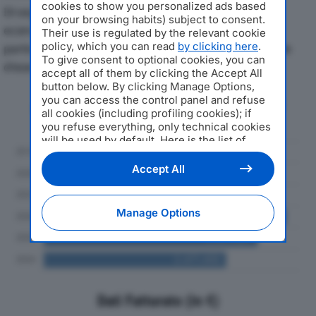
cookies to show you personalized ads based
Di seguito l'andamento dei principali indicatori
on your browsing habits) subject to consent.
economici di SERIGLASS SRLdal 2019 al 2024, con
Their use is regulated by the relevant cookie
policy, which you can read
by clicking here
.
particolare attenzione a fatturato, produzione e utile
To give consent to optional cookies, you can
d'esercizio.
accept all of them by clicking the Accept All
button below. By clicking Manage Options,
you can access the control panel and refuse
Andamento del fatturato dal 2019
all cookies (including profiling cookies); if
al 2024
you refuse everything, only technical cookies
will be used by default. Here is the list of
providers
. Cookie consent will be stored and
applied also to the other websites of
Accept All
Editoriale Nazionale and their subdomains. By
expressing your choice on this site, you will
therefore not be asked again on other
Manage Options
Editoriale Nazionale websites that use the
same consent management platform (CMP).
You can still modify or withdraw your choice
at any time through the “Privacy Settings”
section.
Dati Fatturato (in €)