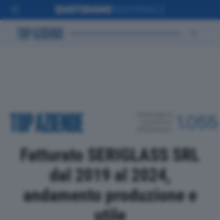
POSIZIONE IN
1.055
CLASSIFICA
PROVINCIALE
Fatturato SERIGLASS SRL
dal 2019 al 2024,
andamento produzione e
utile