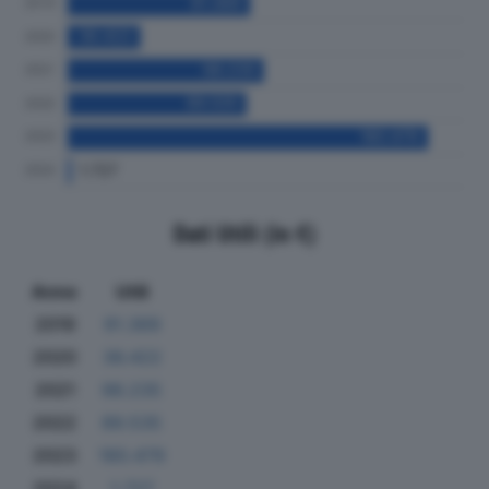
Dati Utili (in €)
Anno
Utili
2019
91.369
2020
36.422
2021
98.235
2022
89.535
2023
180.479
2024
1.727