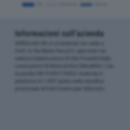
Informazioni sull’azienda
SERIGLASS SRL è un'azienda con sede a
Forli', in Via Blaise Pascal 5, operante nel
settore Fabbricazione Di Altri Prodotti Della
Lavorazione Di Minerali Non Metalliferi. Con
la partita IVA 01655170403, l'azienda si
posiziona al 1.055° posto nella classifica
provinciale di Forli-Cesena per fatturato.