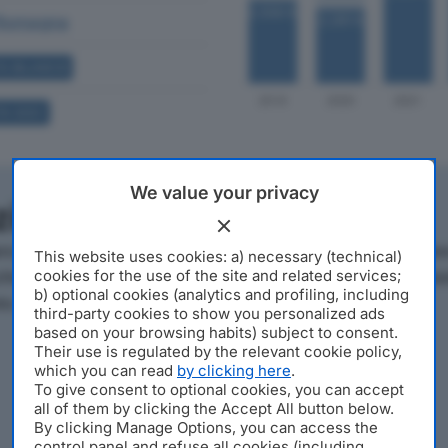
 Romagna
A BILANCIO
A SOCI
We value your privacy
azienda
ercato Saraceno, in Via Del Macero 17, operante nel setto
This website uses cookies: a) necessary (technical)
iature. Con la partita IVA 00797960408, l'azienda si posizi
cookies for the use of the site and related services;
b) optional cookies (analytics and profiling, including
to.
third-party cookies to show you personalized ads
based on your browsing habits) subject to consent.
Their use is regulated by the relevant cookie policy,
which you can read
by clicking here
.
To give consent to optional cookies, you can accept
all of them by clicking the Accept All button below.
By clicking Manage Options, you can access the
control panel and refuse all cookies (including