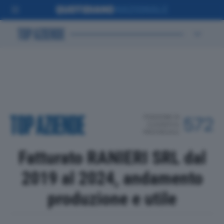
POSIZIONE IN
572
CLASSIFICA
PROVINCIALE
Fatturato RANIERI SRL dal
2019 al 2024, andamento
produzione e utile