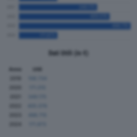
Dati Utili (in €)
Anno
Utili
2019
108.734
2020
171.015
2021
349.175
2022
405.076
2023
498.715
2024
171.873