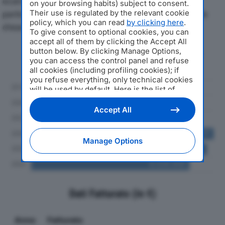
economici di RANIERI SRLdal 2019 al 2024, con
on your browsing habits) subject to consent.
particolare attenzione a fatturato, produzione e utile
Their use is regulated by the relevant cookie
policy, which you can read
by clicking here
.
d'esercizio.
To give consent to optional cookies, you can
accept all of them by clicking the Accept All
button below. By clicking Manage Options,
Andamento del fatturato dal 2019
you can access the control panel and refuse
al 2024
all cookies (including profiling cookies); if
you refuse everything, only technical cookies
will be used by default. Here is the list of
providers
. Cookie consent will be stored and
applied also to the other websites of
Accept All
Editoriale Nazionale and their subdomains. By
expressing your choice on this site, you will
therefore not be asked again on other
Manage Options
Editoriale Nazionale websites that use the
same consent management platform (CMP).
You can still modify or withdraw your choice
at any time through the “Privacy Settings”
section.
Dati Fatturato (in €)
Anno
Fatturato