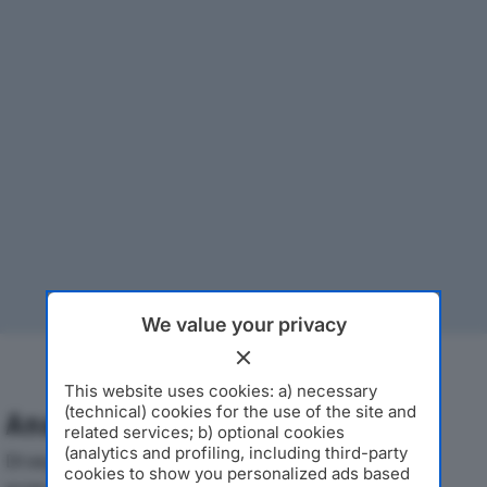
We value your privacy
This website uses cookies: a) necessary
(technical) cookies for the use of the site and
Analisi Economica 2019-2024
related services; b) optional cookies
(analytics and profiling, including third-party
Di seguito l'andamento dei principali indicatori
cookies to show you personalized ads based