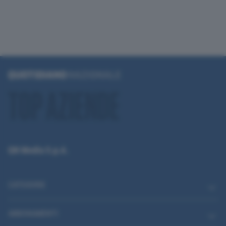
QN Media S.p.A.
CATEGORIE
ABBONAMENTI