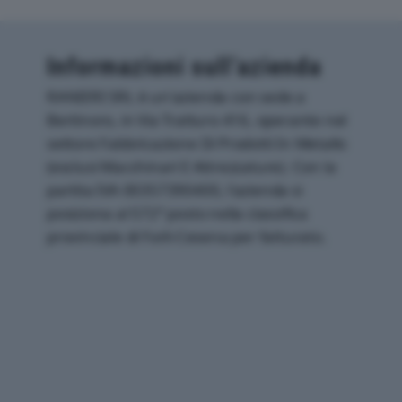
Informazioni sull’azienda
RANIERI SRL è un'azienda con sede a
Bertinoro, in Via Tratturo 416, operante nel
settore Fabbricazione Di Prodotti In Metallo
(esclusi Macchinari E Attrezzature). Con la
partita IVA 00357390400, l'azienda si
posiziona al 572° posto nella classifica
provinciale di Forli-Cesena per fatturato.