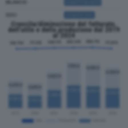
BILANCIO
ACQUISTA BILANCIO
SOCI
ACQUISTA SOCI
Crescita/diminuzione del fatturato,
dell'utile e della produzione dal 2019
al 2024