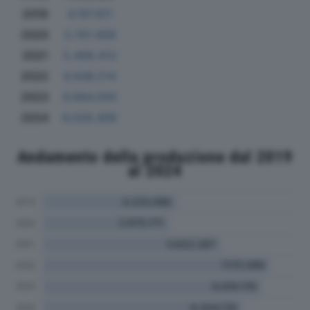
2019
4.197.811
2020
3.761.968
2021
5.468.413
2022
6.948.514
2023
6.684.000
2024
6.028.408
Andamento della produzione dal 2019
al 2024