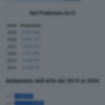
Dati Produzione (in €)
Anno
Produzione
2019
4.225.086
2020
3.975.771
2021
5.622.287
2022
7.175.388
2023
6.916.176
2024
6.304.176
Andamento dell'utile dal 2019 al 2024