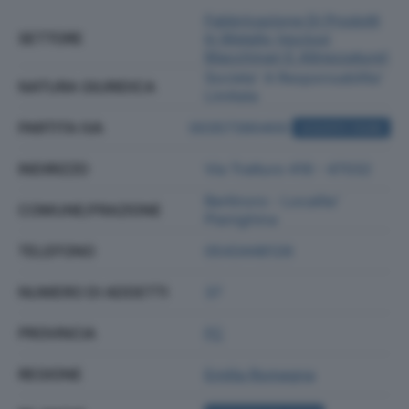
Fabbricazione Di Prodotti
SETTORE
In Metallo (esclusi
Macchinari E Attrezzature)
Societa' A Responsabilita'
NATURA GIURIDICA
Limitata
PARTITA IVA
00357390400
ACQUISTA VISURA
INDIRIZZO
Via Tratturo 416 - 47032
Bertinoro - Localita'
COMUNE/FRAZIONE
Pianighina
TELEFONO
0543448126
NUMERO DI ADDETTI
37
PROVINCIA
FC
REGIONE
Emilia Romagna