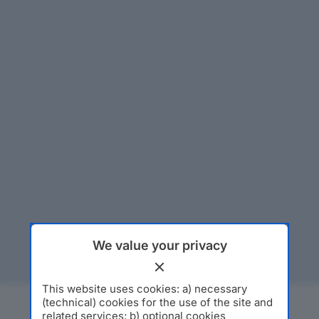
We value your privacy
This website uses cookies: a) necessary
(technical) cookies for the use of the site and
related services; b) optional cookies