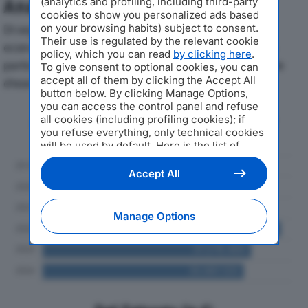
(analytics and profiling, including third-party
Analisi Economica 2019-2024
cookies to show you personalized ads based
on your browsing habits) subject to consent.
Di seguito l'andamento dei principali indicatori
Their use is regulated by the relevant cookie
economici di GOBBI DINO SRLdal 2019 al 2024, con
policy, which you can read
by clicking here
.
particolare attenzione a fatturato, produzione e utile
To give consent to optional cookies, you can
accept all of them by clicking the Accept All
d'esercizio.
button below. By clicking Manage Options,
you can access the control panel and refuse
Andamento del fatturato dal 2019
all cookies (including profiling cookies); if
al 2024
you refuse everything, only technical cookies
will be used by default. Here is the list of
providers
. Cookie consent will be stored and
applied also to the other websites of
Accept All
Editoriale Nazionale and their subdomains. By
expressing your choice on this site, you will
therefore not be asked again on other
Manage Options
Editoriale Nazionale websites that use the
same consent management platform (CMP).
You can still modify or withdraw your choice
at any time through the “Privacy Settings”
section.