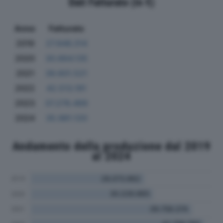
Dati Fatturato (in €)
Anno
Fatturato
2019
27.846.314
2020
30.664.135
2021
39.601.521
2022
42.513.191
2023
37.278.469
2024
35.981.120
Andamento della produzione dal 2019
al 2024