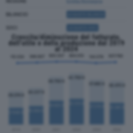
REGIONE
Emilia Romagna
BILANCIO
ACQUISTA BILANCIO
SOCI
ACQUISTA SOCI
Crescita/diminuzione del fatturato,
dell'utile e della produzione dal 2019
al 2024