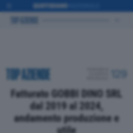
POSIZIONE IN
129
CLASSIFICA
PROVINCIALE
Fatturato GOBBI DINO SRL
dal 2019 al 2024,
andamento produzione e
utile