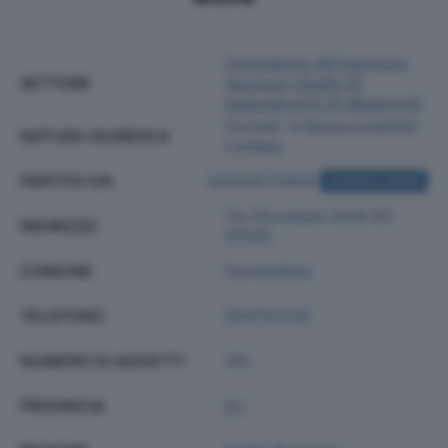
Commercio All'ingrosso
SETTORE
(escluso Quello Di
Autoveicoli E Di Motocicli)
Societa' A Responsabilita'
NATURA GIURIDICA
Limitata
PARTITA IVA
02604570404
ACQUISTA VISURA
Via Giuseppe Verdi 90 -
INDIRIZZO
47035
COMUNE
Gambettola
TELEFONO
054753126
NUMERO DI ADDETTI
192
PROVINCIA
FC