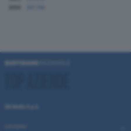
2024
607.766
QN Media S.p.A.
CATEGORIE