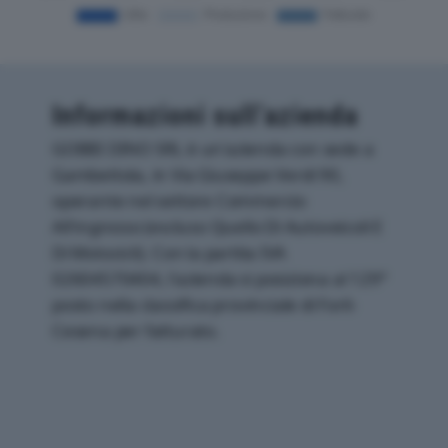
Informazioni sull’azienda
GOBBI DINO SRL è un'azienda con sede a
Gambettola, in Via Giuseppe Verdi 90,
operante nel settore Commercio
All'ingrosso (escluso Quello Di Autoveicoli E
Di Motocicli). Con la partita IVA
02604570404, l'azienda si posiziona al 129°
posto nella classifica provinciale di Forli-
Cesena per fatturato.