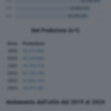
Dati Produzione (in €)
Anno
Produzione
2019
28.073.962
2020
30.226.965
2021
39.759.374
2022
42.758.760
2023
37.495.244
2024
36.470.361
Andamento dell'utile dal 2019 al 2024