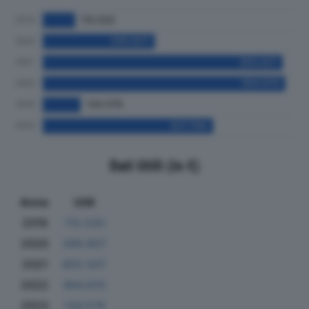
Dati Utili (in €)
Anno
Utili
2019
115.530
2020
399.807
2021
855.507
2022
864.610
2023
134.579