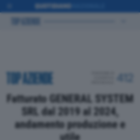
POSIZIONE IN
412
CLASSIFICA
PROVINCIALE
Fatturato GENERAL SYSTEM
SRL dal 2019 al 2024,
andamento produzione e
utile