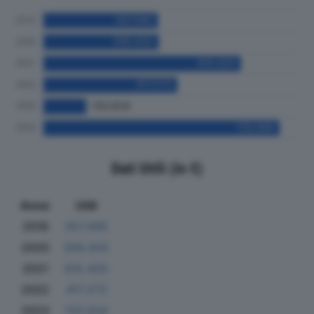
Dati Utili (in €)
Anno
Utili
2019
357.095
2020
359.433
2021
615.420
2022
417.273
2023
133.634