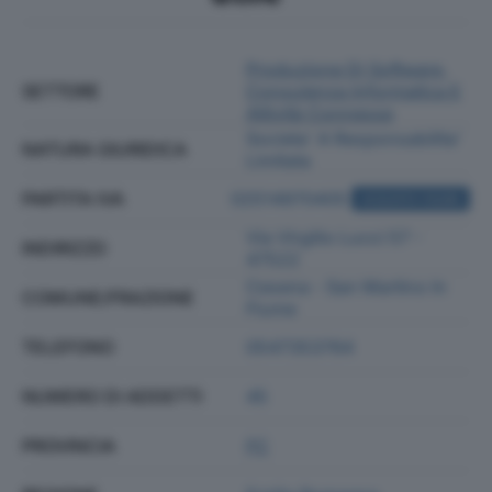
Produzione Di Software,
SETTORE
Consulenza Informatica E
Attività Connesse
Societa' A Responsabilita'
NATURA GIURIDICA
Limitata
PARTITA IVA
02514970405
ACQUISTA VISURA
Via Virgilio Lucci 57 -
INDIRIZZO
47522
Cesena - San Martino In
COMUNE/FRAZIONE
Fiume
TELEFONO
0547353764
NUMERO DI ADDETTI
45
PROVINCIA
FC