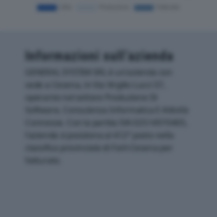
Informazioni sull’azienda
GENERAL SYSTEM SRL è un'azienda con
sede a Cesena, in Via Virgilio Lucci 57,
operante nel settore Produzione Di
Software, Consulenza Informatica E Attività
Connesse. Con la partita IVA 02514970405,
l'azienda si posiziona al 412° posto nella
classifica provinciale di Forli-Cesena per
fatturato.