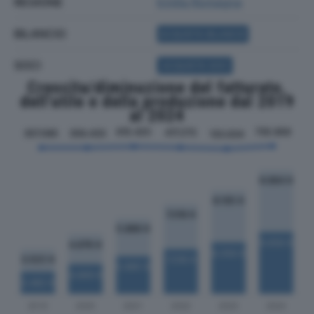
REGIONE
Emilia Romagna
BILANCIO
ACQUISTA BILANCIO
SOCI
ACQUISTA SOCI
Crescita/diminuzione del fatturato,
dell'utile e della produzione dal 2019
al 2024