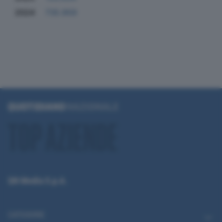
2024
735.959
QN Media S.p.A.
CATEGORIE