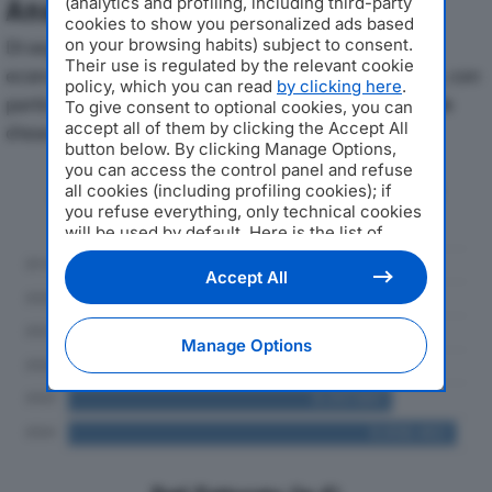
(analytics and profiling, including third-party
Analisi Economica 2019-2024
cookies to show you personalized ads based
on your browsing habits) subject to consent.
Di seguito l'andamento dei principali indicatori
Their use is regulated by the relevant cookie
economici di GENERAL SYSTEM SRLdal 2019 al 2024, con
policy, which you can read
by clicking here
.
particolare attenzione a fatturato, produzione e utile
To give consent to optional cookies, you can
accept all of them by clicking the Accept All
d'esercizio.
button below. By clicking Manage Options,
you can access the control panel and refuse
Andamento del fatturato dal 2019
all cookies (including profiling cookies); if
al 2024
you refuse everything, only technical cookies
will be used by default. Here is the list of
providers
. Cookie consent will be stored and
applied also to the other websites of
Accept All
Editoriale Nazionale and their subdomains. By
expressing your choice on this site, you will
therefore not be asked again on other
Manage Options
Editoriale Nazionale websites that use the
same consent management platform (CMP).
You can still modify or withdraw your choice
at any time through the “Privacy Settings”
section.