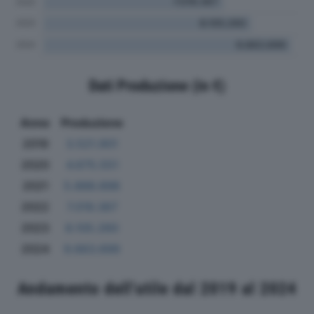
Dati Produzione (in €)
Anno
Produzione
2019
3.521.901
2020
4.675.551
2021
5.888.898
2022
7.019.367
2023
8.105.260
2024
9.663.699
Andamento dell'utile dal 2019 al 2024