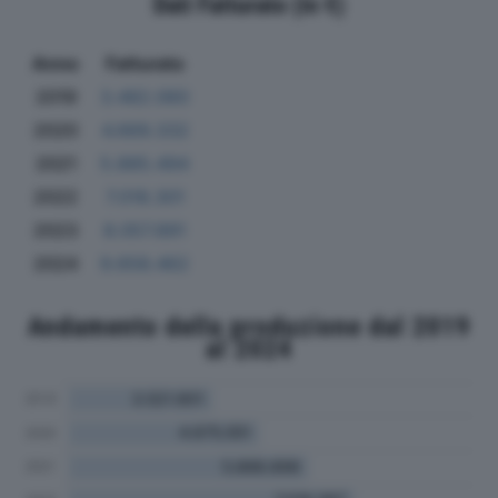
Dati Fatturato (in €)
Anno
Fatturato
2019
3.482.060
2020
4.669.332
2021
5.885.494
2022
7.018.301
2023
8.057.891
2024
9.658.462
Andamento della produzione dal 2019
al 2024