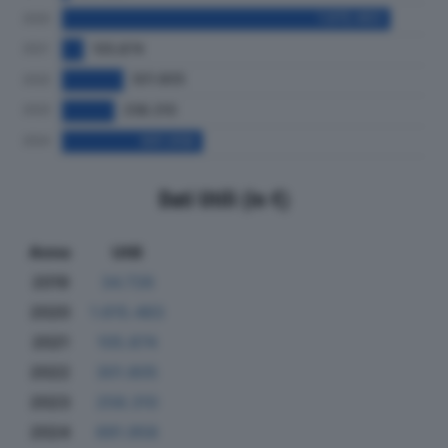
Dati Utili (in €)
Anno
Utili
2019
34.726
2020
1.615.483
2021
105.874
2022
301.805
2023
258.310
2024
691.958