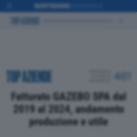
POSIZIONE IN
461
CLASSIFICA
PROVINCIALE
Fatturato GAZEBO SPA dal
2019 al 2024, andamento
produzione e utile