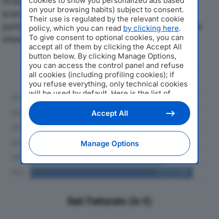
Di seguito l'andamento dei principali indicatori
cookies to show you personalized ads based
on your browsing habits) subject to consent.
economici di GAZEBO SPAdal 2019 al 2024, con
Their use is regulated by the relevant cookie
particolare attenzione a fatturato, produzione e utile
policy, which you can read
by clicking here
.
To give consent to optional cookies, you can
d'esercizio.
accept all of them by clicking the Accept All
button below. By clicking Manage Options,
Andamento del fatturato dal 2019
you can access the control panel and refuse
al 2024
all cookies (including profiling cookies); if
you refuse everything, only technical cookies
will be used by default. Here is the list of
providers
. Cookie consent will be stored and
applied also to the other websites of
Accept All
Editoriale Nazionale and their subdomains. By
expressing your choice on this site, you will
therefore not be asked again on other
Manage Options
Editoriale Nazionale websites that use the
same consent management platform (CMP).
You can still modify or withdraw your choice
at any time through the “Privacy Settings”
section.
Dati Fatturato (in €)