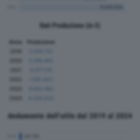
Dati Produzione (in €)
Anno
Produzione
2019
5.616.722
2020
5.418.455
2021
6.077.176
2022
7.581.423
2023
6.925.463
2024
8.320.524
Andamento dell'utile dal 2019 al 2024