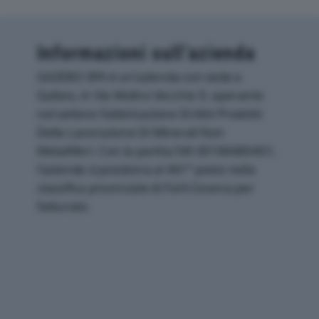
Informazioni sull’azienda
GAZEBO SPA è un'azienda con sede a
Gatteo, in Via Molino Vecchio 9, operante
nel settore Fabbricazione Di Altri Prodotti
Della Lavorazione Di Minerali Non
Metalliferi. Con la partita IVA 00186680401,
l'azienda si posiziona al 461° posto nella
classifica provinciale di Forli-Cesena per
fatturato.