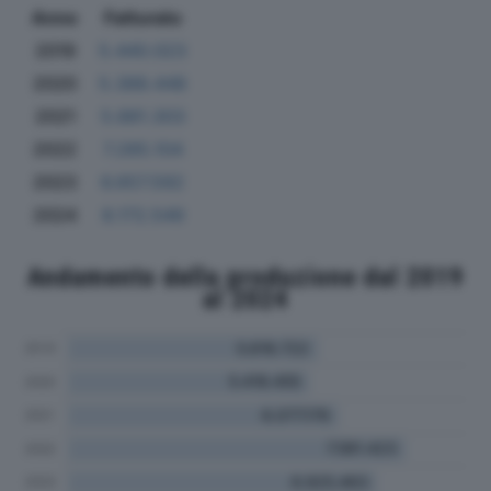
Anno
Fatturato
2019
5.440.023
2020
5.388.448
2021
5.881.303
2022
7.285.104
2023
6.657.592
2024
8.172.549
Andamento della produzione dal 2019
al 2024