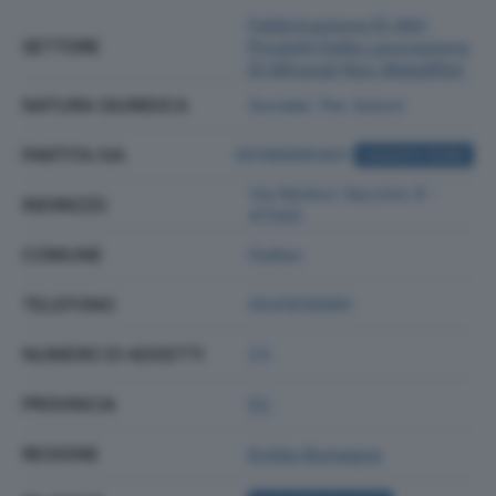
Fabbricazione Di Altri
SETTORE
Prodotti Della Lavorazione
Di Minerali Non Metalliferi
NATURA GIURIDICA
Societa' Per Azioni
PARTITA IVA
00186680401
ACQUISTA VISURA
Via Molino Vecchio 9 -
INDIRIZZO
47043
COMUNE
Gatteo
TELEFONO
0541818060
NUMERO DI ADDETTI
23
PROVINCIA
FC
REGIONE
Emilia Romagna