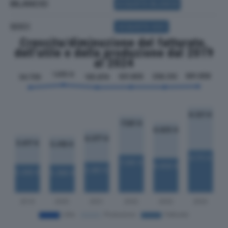
BILANCIO
ACQUISTA BILANCIO
SOCI
ACQUISTA SOCI
Crescita/diminuzione del fatturato,
dell'utile e della produzione dal 2019
al 2024