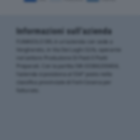
Informazioni sull’azienda
FUMAIOLO SRL è un'azienda con sede a
Verghereto, in Via Dei Laghi 32/b, operante
nel settore Produzione Di Pasti E Piatti
Preparati. Con la partita IVA 03366200404,
l'azienda si posiziona al 554° posto nella
classifica provinciale di Forli-Cesena per
fatturato.