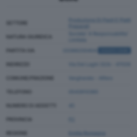
Produzione Di Pasti E Piatti
SETTORE
Preparati
Societa' A Responsabilita'
NATURA GIURIDICA
Limitata
PARTITA IVA
03366200404
ACQUISTA VISURA
INDIRIZZO
Via Dei Laghi 32/b - 47028
COMUNE/FRAZIONE
Verghereto - Alfero
TELEFONO
0543910380
NUMERO DI ADDETTI
45
PROVINCIA
FC
REGIONE
Emilia Romagna