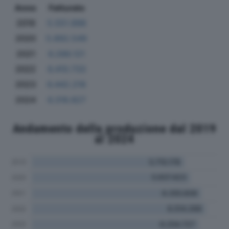
Anno
Fatturato
2019
5.551.896
2020
5.892.549
2021
6.288.121
2022
6.410.733
2023
6.442.218
2024
6.318.827
Andamento della produzione dal 2019
al 2024