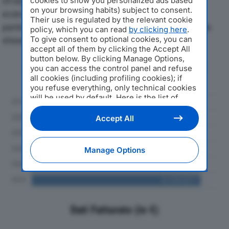
Di seguito l'andamento dei principali indicatori
cookies to show you personalized ads based
on your browsing habits) subject to consent.
economici di FUMAIOLO SRLdal 2019 al 2024, con
Their use is regulated by the relevant cookie
particolare attenzione a fatturato, produzione e utile
policy, which you can read
by clicking here
.
To give consent to optional cookies, you can
d'esercizio.
accept all of them by clicking the Accept All
button below. By clicking Manage Options,
Andamento del fatturato dal 2019
you can access the control panel and refuse
al 2024
all cookies (including profiling cookies); if
you refuse everything, only technical cookies
will be used by default. Here is the list of
providers
. Cookie consent will be stored and
applied also to the other websites of
Accept All
Editoriale Nazionale and their subdomains. By
expressing your choice on this site, you will
therefore not be asked again on other
Manage Options
Editoriale Nazionale websites that use the
same consent management platform (CMP).
You can still modify or withdraw your choice
at any time through the “Privacy Settings”
section.
Dati Fatturato (in €)