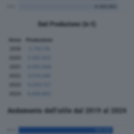
Dati Produzione (in €)
Anno
Produzione
2019
5.710.178
2020
5.937.423
2021
6.355.608
2022
6.514.266
2023
6.254.727
2024
6.406.983
Andamento dell'utile dal 2019 al 2024