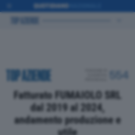
POSIZIONE IN
554
CLASSIFICA
PROVINCIALE
Fatturato FUMAIOLO SRL
dal 2019 al 2024,
andamento produzione e
utile