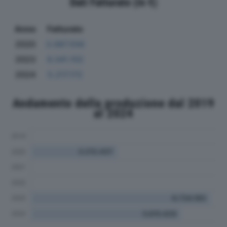
Dati Fatturato (in €)
Anno
Fatturato
2020
3.087.556
2023
6.341.102
2024
5.217.172
Andamento della produzione dal 2019
al 2024