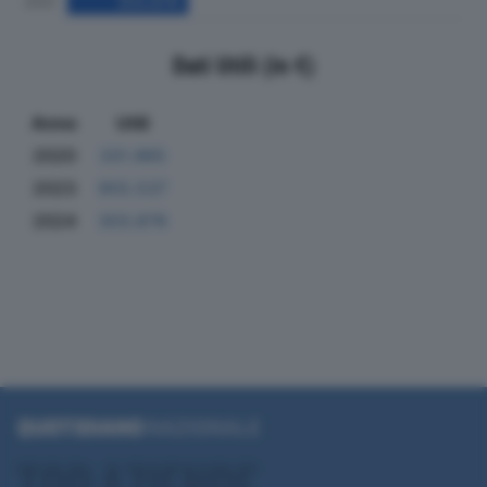
Dati Utili (in €)
Anno
Utili
2020
331.965
2023
955.537
2024
303.876