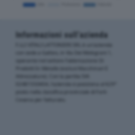
Informazioni sull’azienda
F.LLI VITALI LATTONIERI SRL è un'azienda
con sede a Gatteo, in Via Dei Melograni 1,
operante nel settore Fabbricazione Di
Prodotti In Metallo (esclusi Macchinari E
Attrezzature). Con la partita IVA
02481550404, l'azienda si posiziona al 629°
posto nella classifica provinciale di Forli-
Cesena per fatturato.