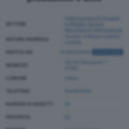
Fabbricazione Di Prodotti
SETTORE
In Metallo (esclusi
Macchinari E Attrezzature)
Societa' A Responsabilita'
NATURA GIURIDICA
Limitata
PARTITA IVA
02481550404
ACQUISTA VISURA
Via Dei Melograni 1 -
INDIRIZZO
47043
COMUNE
Gatteo
TELEFONO
0541818384
NUMERO DI ADDETTI
35
PROVINCIA
FC