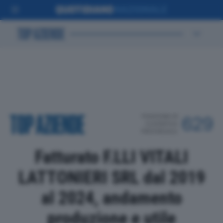
POSIZIONE IN
629
CLASSIFICA
PROVINCIALE
Fatturato F.LLI VITALI
LATTONIERI SRL dal 2019
al 2024, andamento
produzione e utile