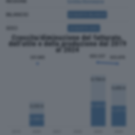
REGIONE
Emilia Romagna
BILANCIO
ACQUISTA BILANCIO
SOCI
ACQUISTA SOCI
Crescita/diminuzione del fatturato,
dell'utile e della produzione dal 2019
al 2024