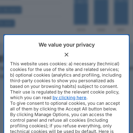
A BILANCIO
A SOCI
We value your privacy
azienda
This website uses cookies: a) necessary (technical)
da con sede a Forli', in Viale Dell'industria 16, operante
cookies for the use of the site and related services;
b) optional cookies (analytics and profiling, including
la partita IVA 00125080408
third-party cookies to show you personalized ads
based on your browsing habits) subject to consent.
Their use is regulated by the relevant cookie policy,
which you can read
by clicking here
.
To give consent to optional cookies, you can accept
all of them by clicking the Accept All button below.
By clicking Manage Options, you can access the
control panel and refuse all cookies (including
profiling cookies); if you refuse everything, only
technical cookies will be used by default. Here is