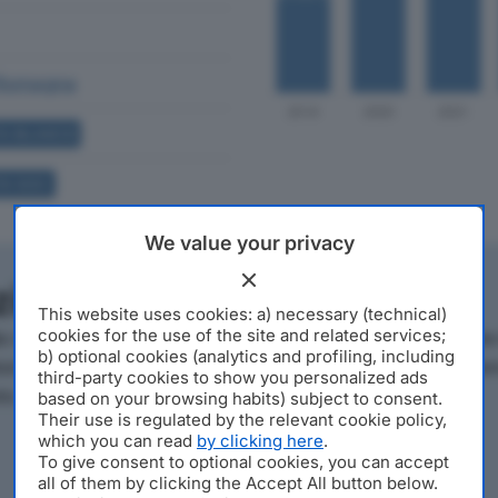
 Romagna
A BILANCIO
A SOCI
We value your privacy
azienda
This website uses cookies: a) necessary (technical)
on sede a Forli', in Via Traiano Imperatore 22, operante
cookies for the use of the site and related services;
b) optional cookies (analytics and profiling, including
cicli). Con la partita IVA 02283080402, l'azienda si posizion
third-party cookies to show you personalized ads
to.
based on your browsing habits) subject to consent.
Their use is regulated by the relevant cookie policy,
which you can read
by clicking here
.
To give consent to optional cookies, you can accept
all of them by clicking the Accept All button below.