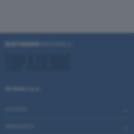
QN Media S.p.A.
CATEGORIE
ABBONAMENTI