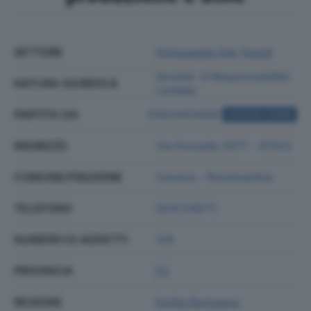
SETTORE
Finissaggio Dei Tessili
Societa' A Responsabilita'
NATURA GIURIDICA
Limitata
PARTITA IVA
01823410400
ACQUISTA VISURA
INDIRIZZO
Via Fossalta 3377 - 47522
COMUNE/FRAZIONE
Cesena - Pievesestina
TELEFONO
0547316711
NUMERO DI ADDETTI
126
PROVINCIA
FC
REGIONE
Emilia Romagna