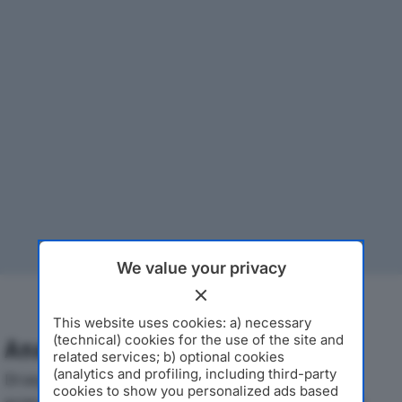
We value your privacy
This website uses cookies: a) necessary
(technical) cookies for the use of the site and
Analisi Economica 2019-2024
related services; b) optional cookies
(analytics and profiling, including third-party
Di seguito l'andamento dei principali indicatori
cookies to show you personalized ads based