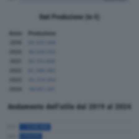
Dati Produzione (in €)
Anno
Produzione
2019
58.325.099
2020
46.549.555
2021
65.153.648
2022
82.398.082
2023
92.274.294
2024
96.851.261
Andamento dell'utile dal 2019 al 2024