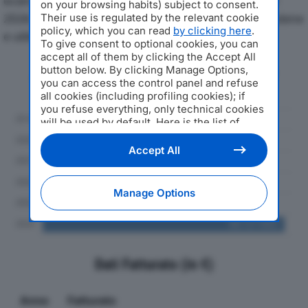
economici di CAMAC ARTI GRAFICHE SRLdal 2019 al
on your browsing habits) subject to consent.
2024, con particolare attenzione a fatturato, produzione
Their use is regulated by the relevant cookie
policy, which you can read
by clicking here
.
e utile d'esercizio.
To give consent to optional cookies, you can
accept all of them by clicking the Accept All
button below. By clicking Manage Options,
Andamento del fatturato dal 2019
you can access the control panel and refuse
al 2024
all cookies (including profiling cookies); if
you refuse everything, only technical cookies
will be used by default. Here is the list of
providers
. Cookie consent will be stored and
applied also to the other websites of
Accept All
Editoriale Nazionale and their subdomains. By
expressing your choice on this site, you will
therefore not be asked again on other
Manage Options
Editoriale Nazionale websites that use the
same consent management platform (CMP).
You can still modify or withdraw your choice
at any time through the “Privacy Settings”
section.
Dati Fatturato (in €)
Anno
Fatturato