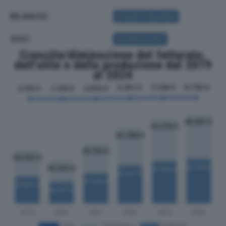
BILANCIO
ACQUISTA BILANCIO
SOCI
ACQUISTA SOCI
Crescita/diminuzione del fatturato,
dell'utile e della produzione dal 2019
al 2024