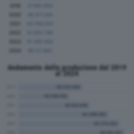
2019
57.981.950
2020
46.317.208
2021
64.794.203
2022
81.920.786
2023
91.280.458
2024
96.127.982
Andamento della produzione dal 2019
al 2024