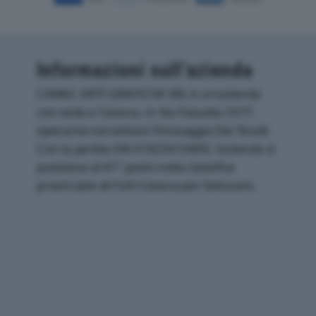
Informazioni sull’azienda
CAMAC ARTI GRAFICHE SRL è un'azienda
con sede a Cesena, in Via Fossalta 3377,
operante nel settore Finissaggio Dei Tessili.
Con la partita IVA 01823410400, l'azienda si
posiziona al 41° posto nella classifica
provinciale di Forli-Cesena per fatturato.