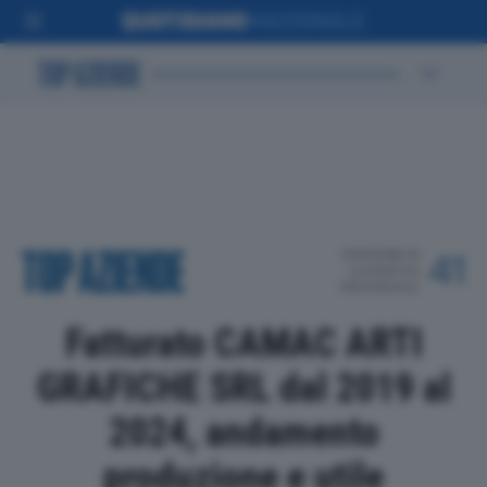
POSIZIONE IN
41
CLASSIFICA
PROVINCIALE
Fatturato CAMAC ARTI
GRAFICHE SRL dal 2019 al
2024, andamento
produzione e utile