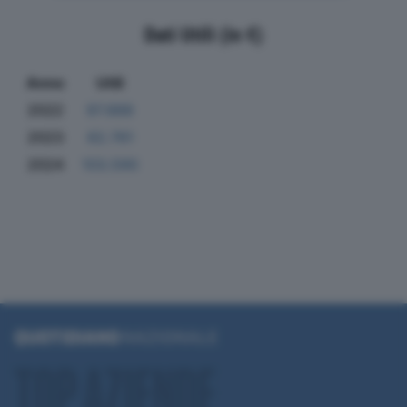
Dati Utili (in €)
Anno
Utili
2022
97.888
2023
62.761
2024
103.590