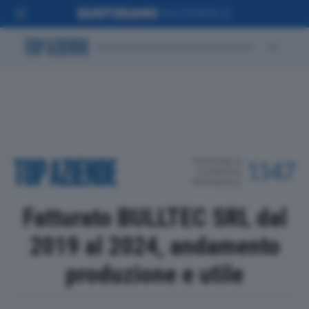
POSIZIONE IN
1.147
CLASSIFICA
PROVINCIALE
Fatturato BULLTEC SRL dal
2019 al 2024, andamento
produzione e utile