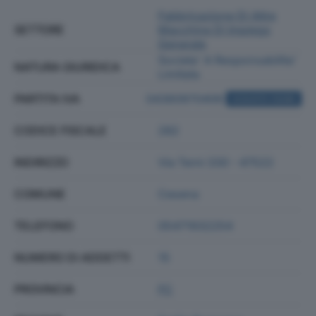
Fabbricazione Di Altre
SETTORE
Macchine Di Impiego
Generale
Societa' A Responsabilita'
NATURA GIURIDICA
Limitata
PARTITA IVA
04360970406
ACQUISTA VISURA
CODICE FISCALE
282
INDIRIZZO
Via Terni 330 - 47522
COMUNE
Cesena
TELEFONO
05471932254
NUMERO DI ADDETTI
15
PROVINCIA
FC