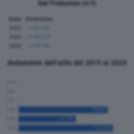
Dati Produzione (in €)
Anno
Produzione
2022
1.701.312
2023
2.130.272
2024
2.170.116
Andamento dell'utile dal 2019 al 2024