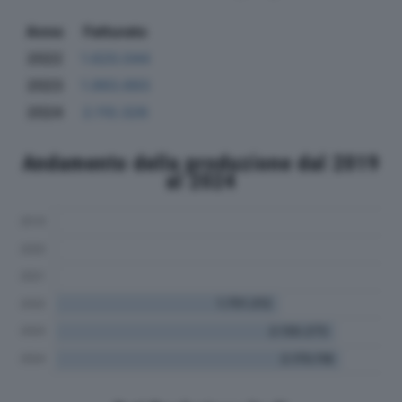
Anno
Fatturato
2022
1.620.044
2023
1.993.693
2024
2.110.326
Andamento della produzione dal 2019
al 2024