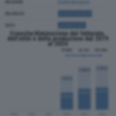
REGIONE
Emilia Romagna
BILANCIO
ACQUISTA BILANCIO
SOCI
ACQUISTA SOCI
Crescita/diminuzione del fatturato,
dell'utile e della produzione dal 2019
al 2024