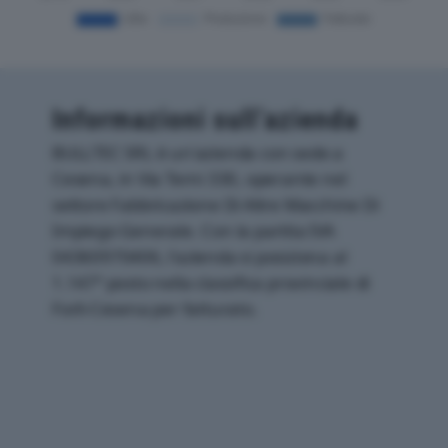
Informazioni sull’azienda
BULLTEC SRL è un'azienda con sede a
Cesena, in Via Terni 330, operante nel
settore Fabbricazione Di Altre Macchine Di
Impiego Generale. Con la partita IVA
04360970406, l'azienda si posiziona al
1.147° posto nella classifica provinciale di
Forli-Cesena per fatturato.