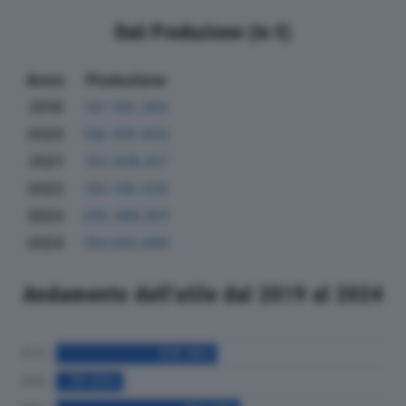
Dati Produzione (in €)
Anno
Produzione
2019
147.795.360
2020
108.305.832
2021
152.936.417
2022
195.148.329
2023
205.088.801
2024
194.560.688
Andamento dell'utile dal 2019 al 2024