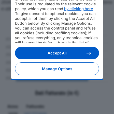
2024, con particolare attenzione a fatturato, produzione
Their use is regulated by the relevant cookie
e utile d'esercizio.
policy, which you can read
by clicking here
.
To give consent to optional cookies, you can
accept all of them by clicking the Accept All
Andamento del fatturato dal 2019
button below. By clicking Manage Options,
al 2024
you can access the control panel and refuse
all cookies (including profiling cookies); if
you refuse everything, only technical cookies
will be used by default. Here is the list of
providers
. Cookie consent will be stored and
applied also to the other websites of
Accept All
Editoriale Nazionale and their subdomains. By
expressing your choice on this site, you will
therefore not be asked again on other
Manage Options
Editoriale Nazionale websites that use the
same consent management platform (CMP).
You can still modify or withdraw your choice
at any time through the “Privacy Settings”
section.
Dati Fatturato (in €)
Anno
Fatturato