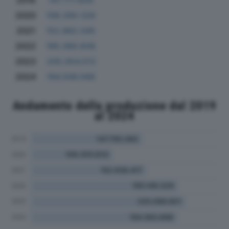
2019
147.777.826
2020
108.290.326
2021
152.862.045
2022
195.080.836
2023
205.054.513
2024
194.506.568
Andamento della produzione dal 2019
al 2024