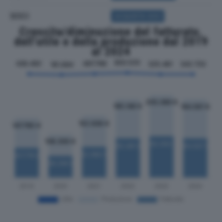
SOCI
ACQUISTA SOCI
Crescita/diminuzione del fatturato,
dell'utile e della produzione dal 2019
al 2024