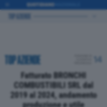
POSIZIONE IN
14
CLASSIFICA
PROVINCIALE
Fatturato BRONCHI
COMBUSTIBILI SRL dal
2019 al 2024, andamento
produzione e utile