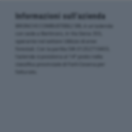
Informazioni sull’azienda
BRONCHI COMBUSTIBILI SRL è un'azienda
con sede a Bertinoro, in Via Siena 355,
operante nel settore Utilizzo di aree
forestali. Con la partita IVA 01252710403,
l'azienda si posiziona al 14° posto nella
classifica provinciale di Forli-Cesena per
fatturato.