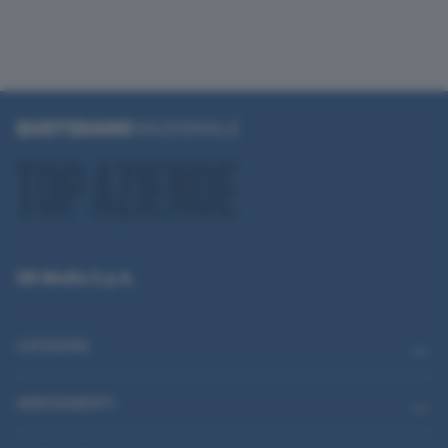
QN Media S.p.A.
CATEGORIE
ABBONAMENTI