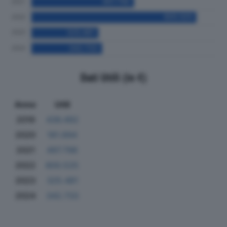
Dati Utili (in €)
Anno
Utili
2019
436.492
2020
181.694
2021
497.798
2022
800.525
2023
325.481
2024
342.733