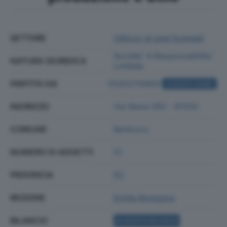
SETTORE
Utilizzo di aree forestali
Societa' A Responsabilita'
NATURA GIURIDICA
Limitata
PARTITA IVA
01252710403
ACQUISTA VISURA
INDIRIZZO
Via Siena 355 - 47032
COMUNE
Bertinoro
NUMERO DI ADDETTI
51
PROVINCIA
FC
REGIONE
Emilia Romagna
BILANCIO
ACQUISTA BILANCIO