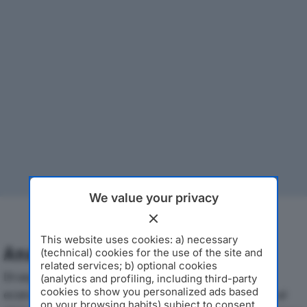
We value your privacy
This website uses cookies: a) necessary
Analisi Economica 2019-2024
(technical) cookies for the use of the site and
related services; b) optional cookies
Di seguito l'andamento dei principali indicatori
(analytics and profiling, including third-party
cookies to show you personalized ads based
economici di BRONCHI COMBUSTIBILI SRLdal 2019 al
on your browsing habits) subject to consent.