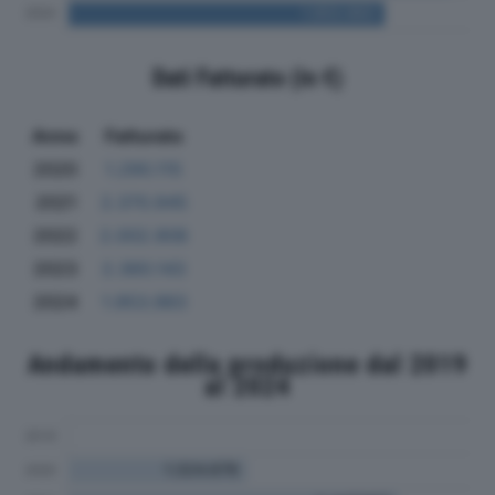
Dati Fatturato (in €)
Anno
Fatturato
2020
1.290.115
2021
2.370.945
2022
2.002.908
2023
2.360.143
2024
1.953.983
Andamento della produzione dal 2019
al 2024