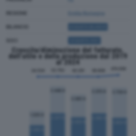
REGIONE
Emilia Romagna
BILANCIO
ACQUISTA BILANCIO
SOCI
ACQUISTA SOCI
Crescita/diminuzione del fatturato,
dell'utile e della produzione dal 2019
al 2024