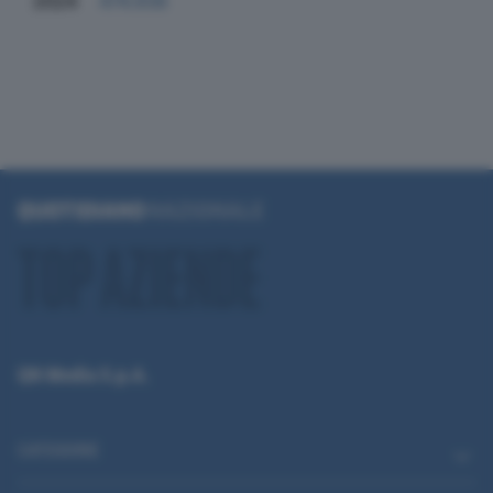
2024
474.938
QN Media S.p.A.
CATEGORIE