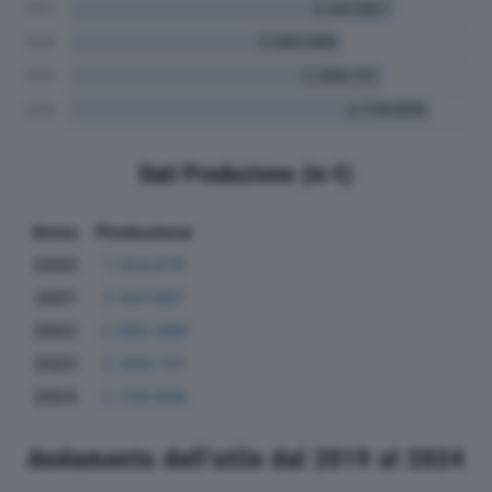
Dati Produzione (in €)
Anno
Produzione
2020
1.324.676
2021
2.447.867
2022
2.065.089
2023
2.369.721
2024
2.728.806
Andamento dell'utile dal 2019 al 2024