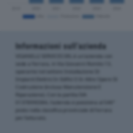
Informazioni sull’azienda
VIGANELLI SERVICES SRL è un'azienda con
sede a Ferrara, in Via Giovanni Romito 13,
operante nel settore Installazione Di
Impianti Elettrici In Edifici O In Altre Opere Di
Costruzione (inclusa Manutenzione E
Riparazione). Con la partita IVA
01378990384, l'azienda si posiziona al 546°
posto nella classifica provinciale di Ferrara
per fatturato.