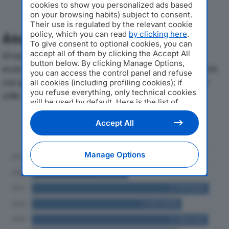
cookies to show you personalized ads based
on your browsing habits) subject to consent.
Their use is regulated by the relevant cookie
policy, which you can read
by clicking here
.
Analisi Economica 2019-2024
To give consent to optional cookies, you can
accept all of them by clicking the Accept All
Di seguito l'andamento dei principali indicatori
button below. By clicking Manage Options,
economici di VIGANELLI SERVICES SRLdal 2019 al 2024,
you can access the control panel and refuse
con particolare attenzione a fatturato, produzione e
all cookies (including profiling cookies); if
you refuse everything, only technical cookies
utile d'esercizio.
will be used by default. Here is the list of
providers
. Cookie consent will be stored and
applied also to the other websites of
Andamento del fatturato dal 2019
Accept All
Editoriale Nazionale and their subdomains. By
al 2024
expressing your choice on this site, you will
therefore not be asked again on other
Manage Options
Editoriale Nazionale websites that use the
same consent management platform (CMP).
You can still modify or withdraw your choice
at any time through the “Privacy Settings”
section.