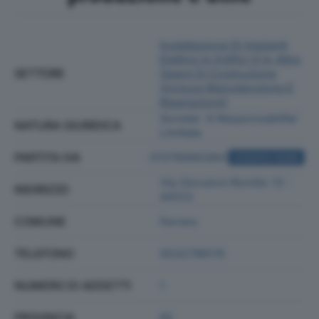
Installazione Di Impianti
Elettrici In Edifici O In Altre
SETTORE
Opere Di Costruzione
(inclusa Manutenzione E
Riparazione)
Societa' A Responsabilita'
NATURA GIURIDICA
Limitata
PARTITA IVA
01378990384
ACQUISTA VISURA
Via Giovanni Romito 13 -
INDIRIZZO
44123
COMUNE
Ferrara
TELEFONO
0532796115
NUMERO DI ADDETTI
1
PROVINCIA
FE