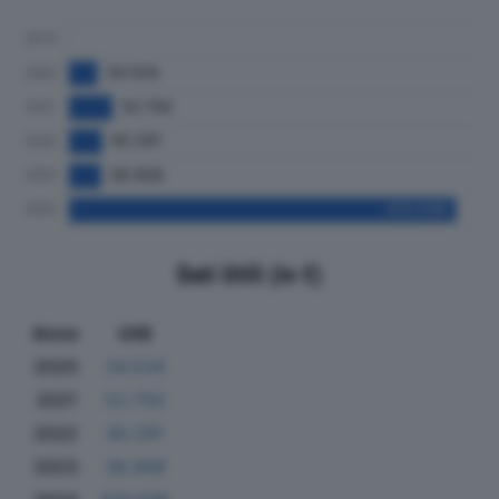
Dati Utili (in €)
Anno
Utili
2020
34.534
2021
52.750
2022
40.291
2023
38.908