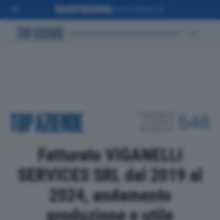
POSIZIONE IN
546
CLASSIFICA
PROVINCIALE
Fatturato VIGANELLI
SERVICES SRL dal 2019 al
2024, andamento
produzione e utile