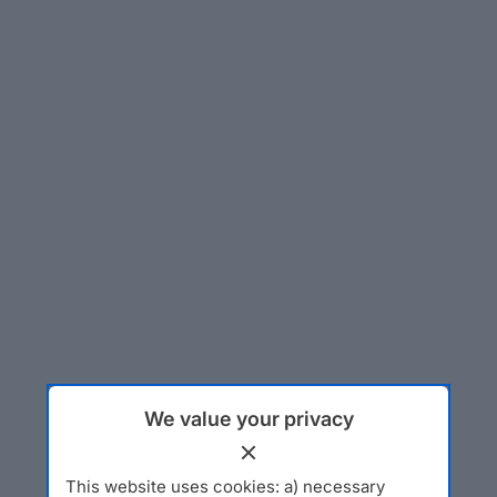
We value your privacy
This website uses cookies: a) necessary