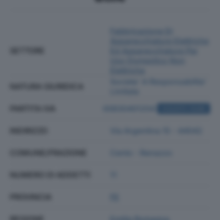
Fabbricazione Di
Apparecchiature Elettriche
SETTORE
Ed Apparecchiature Per
Uso Domestico Non
Elettriche
Societa' A Responsabilita'
NATURA GIURIDICA
Limitata
PARTITA IVA
00830401204
ACQUISTA VISURA
INDIRIZZO
Via Argentina 15 - 44042
COMUNE/FRAZIONE
Cento - Renazzo
NUMERO DI ADDETTI
11
PROVINCIA
FE
REGIONE
Emilia Romagna