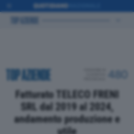
POSIZIONE IN
480
CLASSIFICA
PROVINCIALE
Fatturato TELECO FRENI
SRL dal 2019 al 2024,
andamento produzione e
utile