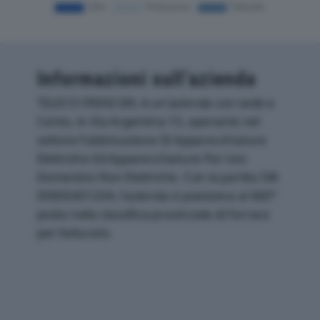
Informazioni sull’azienda
TELECO FRENI SRL è un'azienda con sede a
Cento, in Via Argentina 15, operante nel
settore Fabbricazione Di Apparecchiature
Elettriche Ed Apparecchiature Per Uso
Domestico Non Elettriche. Con la partita IVA
00830401204, l'azienda si posiziona al 480°
posto nella classifica provinciale di Ferrara
per fatturato.