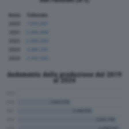
Anno
Fatturato
2020
1.591.097
2021
2.255.845
2022
2.555.550
2023
2.691.201
2024
2.412.542
Andamento della produzione dal 2019
al 2024