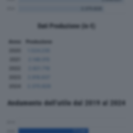
Dati Produzione (in €)
Anno
Produzione
2020
1.524.235
2021
2.148.015
2022
2.821.716
2023
2.918.637
2024
2.370.828
Andamento dell'utile dal 2019 al 2024