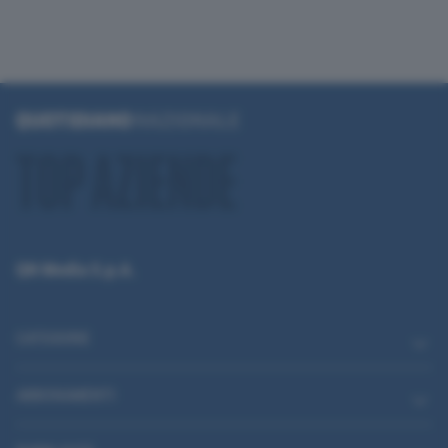
QN Media S.p.A.
CATEGORIE
ABBONAMENTI