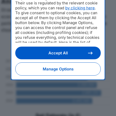
Analisi Economica 2019-2024
Their use is regulated by the relevant cookie
policy, which you can read
by clicking here
.
Di seguito l'andamento dei principali indicatori
To give consent to optional cookies, you can
economici di TELECO FRENI SRLdal 2019 al 2024, con
accept all of them by clicking the Accept All
particolare attenzione a fatturato, produzione e utile
button below. By clicking Manage Options,
you can access the control panel and refuse
d'esercizio.
all cookies (including profiling cookies); if
you refuse everything, only technical cookies
will be used by default. Here is the list of
Andamento del fatturato dal 2019
providers
. Cookie consent will be stored and
al 2024
applied also to the other websites of
Accept All
Editoriale Nazionale and their subdomains. By
expressing your choice on this site, you will
therefore not be asked again on other
Manage Options
Editoriale Nazionale websites that use the
same consent management platform (CMP).
You can still modify or withdraw your choice
at any time through the “Privacy Settings”
section.
Dati Fatturato (in €)