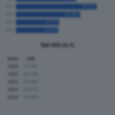
Dati Utili (in €)
Anno
Utili
2020
77.246
2021
103.291
2022
82.092
2023
55.173
2024
53.953