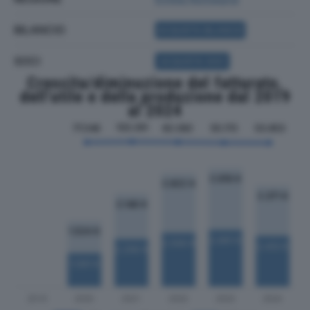
BILANCIO
ACQUISTA BILANCIO
SOCI
ACQUISTA SOCI
Crescita/diminuzione del fatturato,
dell'utile e della produzione dal 2019
al 2024