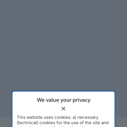
We value your privacy
This website uses cookies: a) necessary
(technical) cookies for the use of the site and