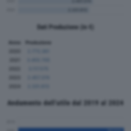
Dati Produzione (in €)
Anno
Produzione
2020
2.773.361
2021
3.455.705
2022
3.117.575
2023
2.457.374
2024
2.331.613
Andamento dell'utile dal 2019 al 2024