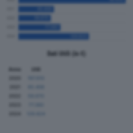
Dati Utili (in €)
Anno
Utili
2020
197.610
2021
65.408
2022
59.670
2023
77.360
2024
129.824