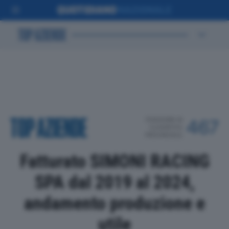
POSIZIONE IN
467
CLASSIFICA
PROVINCIALE
Fatturato SIMONI RACING
SPA dal 2019 al 2024,
andamento produzione e
utile