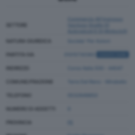
Commercio All'ingrosso
SETTORE
(escluso Quello Di
Autoveicoli E Di Motocicli)
NATURA GIURIDICA
Societa' Per Azioni
PARTITA IVA
01015730383
ACQUISTA VISURA
INDIRIZZO
Corso Italia 500 - 44047
COMUNE/FRAZIONE
Terre Del Reno - Mirabello
TELEFONO
0532849850
NUMERO DI ADDETTI
9
PROVINCIA
FE