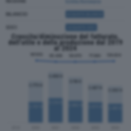
REGIONE
Emilia Romagna
BILANCIO
ACQUISTA BILANCIO
SOCI
ACQUISTA SOCI
Crescita/diminuzione del fatturato,
dell'utile e della produzione dal 2019
al 2024