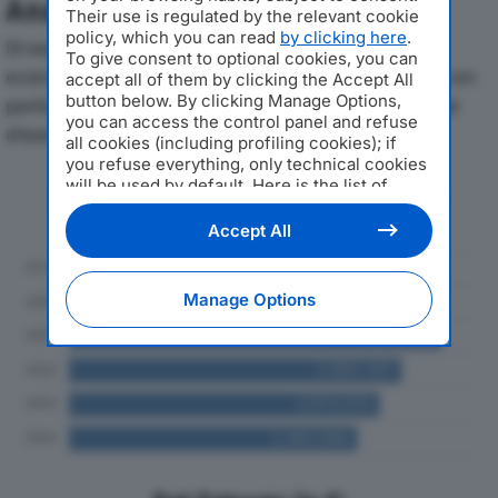
Analisi Economica 2019-2024
Their use is regulated by the relevant cookie
policy, which you can read
by clicking here
.
Di seguito l'andamento dei principali indicatori
To give consent to optional cookies, you can
economici di SIMONI RACING SPAdal 2019 al 2024, con
accept all of them by clicking the Accept All
button below. By clicking Manage Options,
particolare attenzione a fatturato, produzione e utile
you can access the control panel and refuse
d'esercizio.
all cookies (including profiling cookies); if
you refuse everything, only technical cookies
will be used by default. Here is the list of
Andamento del fatturato dal 2019
providers
. Cookie consent will be stored and
al 2024
applied also to the other websites of
Accept All
Editoriale Nazionale and their subdomains. By
expressing your choice on this site, you will
therefore not be asked again on other
Manage Options
Editoriale Nazionale websites that use the
same consent management platform (CMP).
You can still modify or withdraw your choice
at any time through the “Privacy Settings”
section.