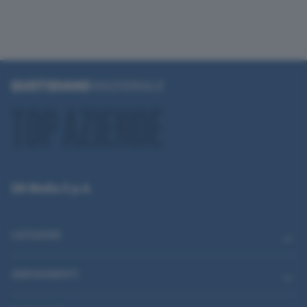
QN Media S.p.A.
CATEGORIE
ABBONAMENTI