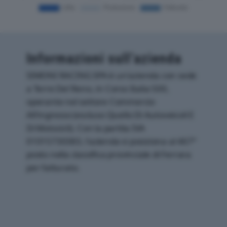
Informazioni sull’azienda
SIMONI RACING SPA è un'azienda con sede
a Terre Del Reno, in Corso Italia 500,
operante nel settore Commercio
All'ingrosso (escluso Quello Di Autoveicoli E
Di Motocicli). Con la partita IVA
01015730383, l'azienda si posiziona al 467°
posto nella classifica provinciale di Ferrara
per fatturato.