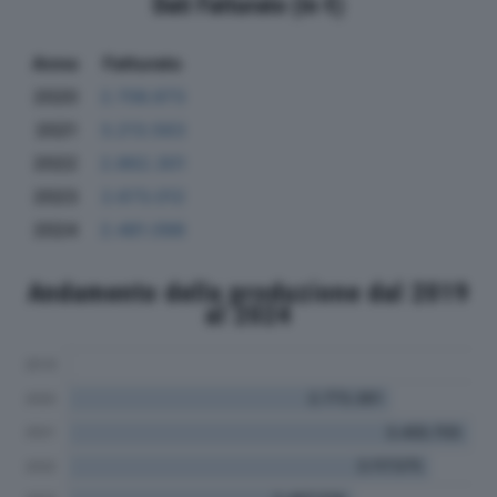
Dati Fatturato (in €)
Anno
Fatturato
2020
2.706.973
2021
3.213.563
2022
2.862.301
2023
2.673.012
2024
2.481.098
Andamento della produzione dal 2019
al 2024