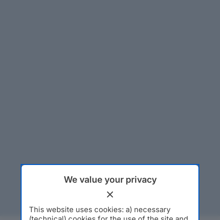
We value your privacy
This website uses cookies: a) necessary
(technical) cookies for the use of the site and