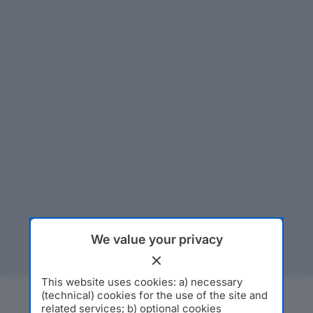
We value your privacy
This website uses cookies: a) necessary
(technical) cookies for the use of the site and
related services; b) optional cookies