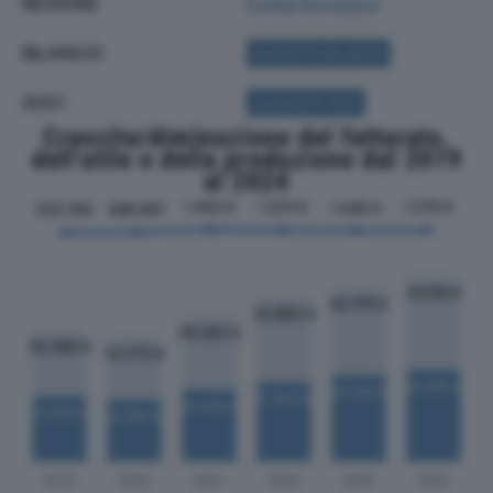
REGIONE
Emilia Romagna
BILANCIO
ACQUISTA BILANCIO
SOCI
ACQUISTA SOCI
Crescita/diminuzione del fatturato,
dell'utile e della produzione dal 2019
al 2024