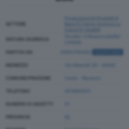
Produzione Di Prodotti A
SETTORE
Base Di Carne (inclusa La
Carne Di Volatili)
Societa' A Responsabilita'
NATURA GIURIDICA
Limitata
PARTITA IVA
00051700383
ACQUISTA VISURA
INDIRIZZO
Via Alberelli 28 - 44042
COMUNE/FRAZIONE
Cento - Renazzo
TELEFONO
0516850011
NUMERO DI ADDETTI
57
PROVINCIA
FE