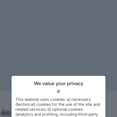
We value your privacy
This website uses cookies: a) necessary
(technical) cookies for the use of the site and
related services; b) optional cookies
Analisi Economica 2019-2024
(analytics and profiling, including third-party