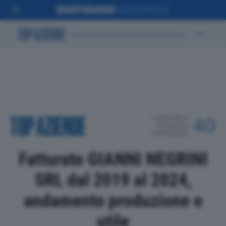
POSIZIONE IN
40
CLASSIFICA
PROVINCIALE
Fatturato GIANNI NEGRINI
SRL dal 2019 al 2024,
andamento produzione e
utile