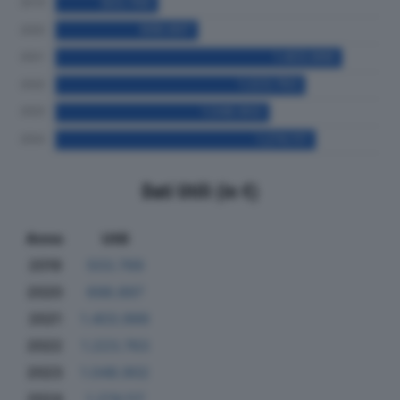
Dati Utili (in €)
Anno
Utili
2019
503.769
2020
698.897
2021
1.403.999
2022
1.223.763
2023
1.048.902
2024
1.274.117