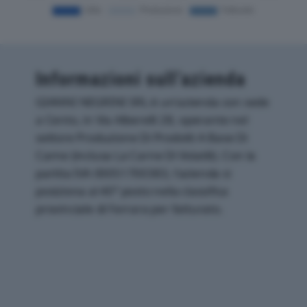
Informazioni sull’azienda
GIANNI NEGRINI SRL è un'azienda con sede
a Cento, in Via Alberelli 28, operante nel
settore Produzione Di Prodotti A Base Di
Carne (inclusa La Carne Di Volatili). Con la
partita IVA 00051700383, l'azienda si
posiziona al 40° posto nella classifica
provinciale di Ferrara per fatturato.