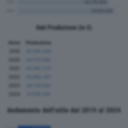
Dati Produzione (in €)
Anno
Produzione
2019
26.285.546
2020
24.773.292
2021
29.292.273
2022
33.892.267
2023
34.774.304
2024
37.019.245
Andamento dell'utile dal 2019 al 2024