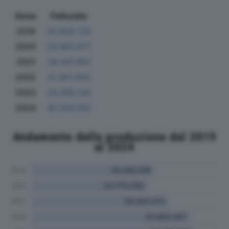
Anno
Fatturato
2019
25.858.732
2020
24.483.977
2021
28.437.901
2022
31.451.930
2023
34.269.144
2024
36.294.582
Andamento della produzione dal 2019
al 2024