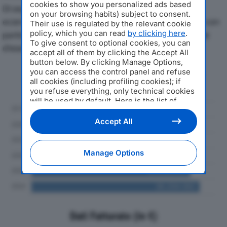
cookies to show you personalized ads based
Di seguito l'andamento dei principali indicatori
on your browsing habits) subject to consent.
economici di GIANNI NEGRINI SRLdal 2019 al 2024, con
Their use is regulated by the relevant cookie
policy, which you can read
by clicking here
.
particolare attenzione a fatturato, produzione e utile
To give consent to optional cookies, you can
d'esercizio.
accept all of them by clicking the Accept All
button below. By clicking Manage Options,
you can access the control panel and refuse
Andamento del fatturato dal 2019
all cookies (including profiling cookies); if
al 2024
you refuse everything, only technical cookies
will be used by default. Here is the list of
providers
. Cookie consent will be stored and
applied also to the other websites of
Accept All
Editoriale Nazionale and their subdomains. By
expressing your choice on this site, you will
therefore not be asked again on other
Manage Options
Editoriale Nazionale websites that use the
same consent management platform (CMP).
You can still modify or withdraw your choice
at any time through the “Privacy Settings”
section.
Dati Fatturato (in €)