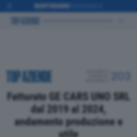
POSIZIONE IN
203
CLASSIFICA
PROVINCIALE
Fatturato GE CARS UNO SRL
dal 2019 al 2024,
andamento produzione e
utile