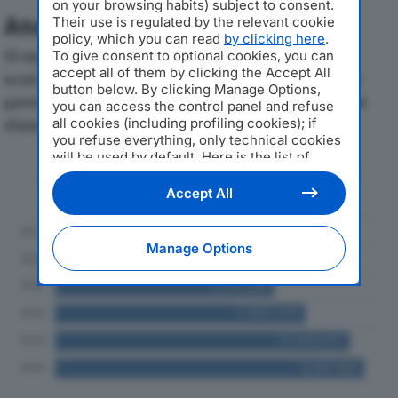
on your browsing habits) subject to consent.
Analisi Economica 2019-2024
Their use is regulated by the relevant cookie
policy, which you can read
by clicking here
.
Di seguito l'andamento dei principali indicatori
To give consent to optional cookies, you can
accept all of them by clicking the Accept All
economici di GE CARS UNO SRLdal 2019 al 2024, con
button below. By clicking Manage Options,
particolare attenzione a fatturato, produzione e utile
you can access the control panel and refuse
all cookies (including profiling cookies); if
d'esercizio.
you refuse everything, only technical cookies
will be used by default. Here is the list of
Andamento del fatturato dal 2019
providers
. Cookie consent will be stored and
al 2024
applied also to the other websites of
Accept All
Editoriale Nazionale and their subdomains. By
expressing your choice on this site, you will
therefore not be asked again on other
Manage Options
Editoriale Nazionale websites that use the
same consent management platform (CMP).
You can still modify or withdraw your choice
at any time through the “Privacy Settings”
section.