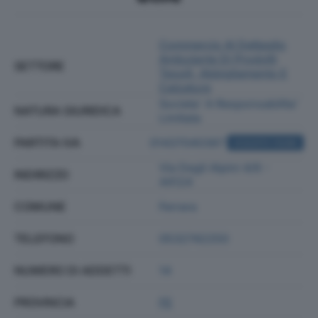
Commercio Al Dettaglio
Ambulante Di Prodotti
SETTORE
Tessili, Abbigliamento E
Calzature
Societa' A Responsabilita'
NATURA GIURIDICA
Limitata
PARTITA IVA
01437040387
ACQUISTA VISURA
Via Degli Alpini 4/6 -
INDIRIZZO
44124
COMUNE
Ferrara
TELEFONO
0532742250
NUMERO DI ADDETTI
14
PROVINCIA
FE