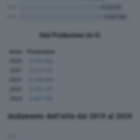
Dati Produzione (in €)
Anno
Produzione
2020
5.519.903
2021
4.727.778
2022
5.396.938
2023
6.351.175
2024
6.667.799
Andamento dell'utile dal 2019 al 2024