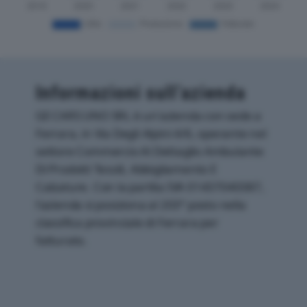
Informazioni sull’azienda
GE CARS UNO SRL è un'azienda con sede a
Ferrara, in Via Degli Alpini 4/6, operante nel
settore Commercio Al Dettaglio Ambulante
Di Prodotti Tessili, Abbigliamento E
Calzature. Con la partita IVA 01437040387,
l'azienda si posiziona al 203° posto nella
classifica provinciale di Ferrara per
fatturato.