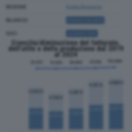
REGIONE
Emilia Romagna
BILANCIO
ACQUISTA BILANCIO
SOCI
ACQUISTA SOCI
Crescita/diminuzione del fatturato,
dell'utile e della produzione dal 2019
al 2024