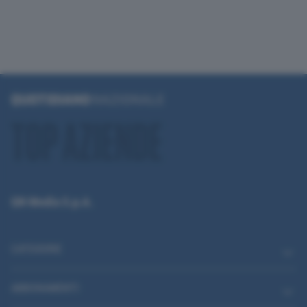
QN Media S.p.A.
CATEGORIE
ABBONAMENTI