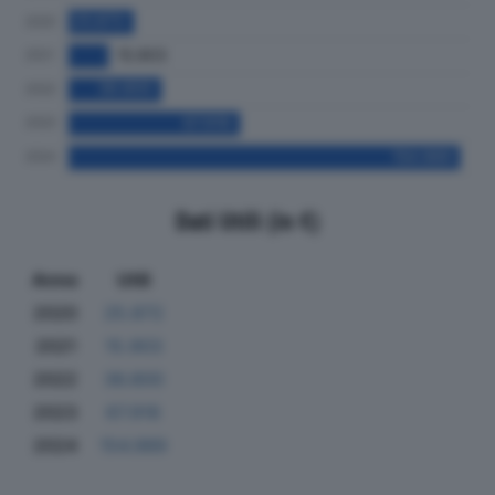
Dati Utili (in €)
Anno
Utili
2020
25.872
2021
15.903
2022
36.800
2023
67.918
2024
154.989