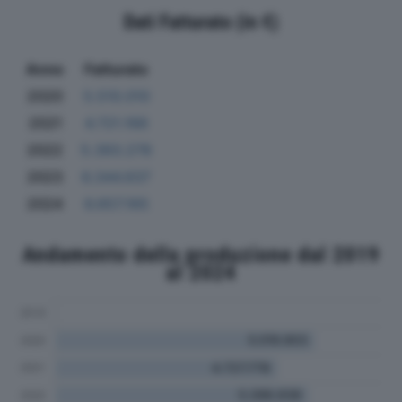
Dati Fatturato (in €)
Anno
Fatturato
2020
5.510.010
2021
4.721.166
2022
5.393.278
2023
6.344.637
2024
6.657.165
Andamento della produzione dal 2019
al 2024