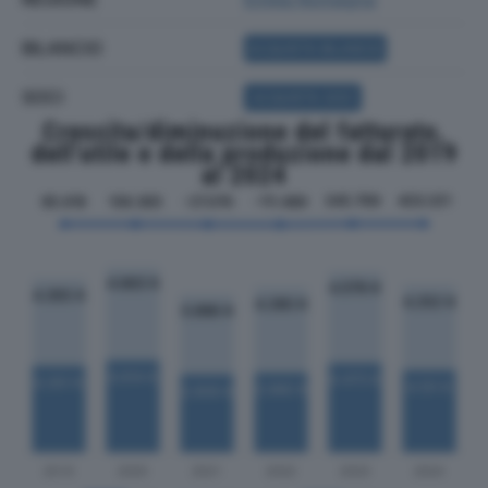
BILANCIO
ACQUISTA BILANCIO
SOCI
ACQUISTA SOCI
Crescita/diminuzione del fatturato,
dell'utile e della produzione dal 2019
al 2024