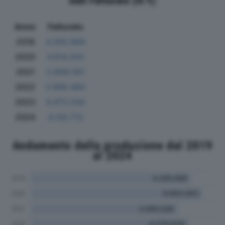
Dati Fatturato (in €)
Anno
Fatturato
2019
4.350.969
2020
4.614.203
2021
3.908.561
2022
3.990.460
2023
4.473.244
2024
4.130.713
Andamento della produzione dal 2019
al 2024