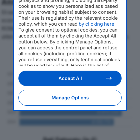
Analisi Economica 2019-2024
(analytics and profiling, including third-party
cookies to show you personalized ads based
Di seguito l'andamento dei principali indicatori
on your browsing habits) subject to consent.
Their use is regulated by the relevant cookie
economici di CENTRO RACCOLTA PATATE EMILIA
policy, which you can read
by clicking here
.
ROMAGNA SRLdal 2019 al 2024, con particolare
To give consent to optional cookies, you can
accept all of them by clicking the Accept All
attenzione a fatturato, produzione e utile d'esercizio.
button below. By clicking Manage Options,
you can access the control panel and refuse
Andamento del fatturato dal 2019
all cookies (including profiling cookies); if
al 2024
you refuse everything, only technical cookies
will be used by default. Here is the list of
providers
. Cookie consent will be stored and
applied also to the other websites of
Accept All
Editoriale Nazionale and their subdomains. By
expressing your choice on this site, you will
therefore not be asked again on other
Manage Options
Editoriale Nazionale websites that use the
same consent management platform (CMP).
You can still modify or withdraw your choice
at any time through the “Privacy Settings”
section.