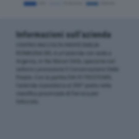
Informazioni sull’azienda
CENTRO RACCOLTA PATATE EMILIA
ROMAGNA SRL è un'azienda con sede a
Argenta, in Via Morari 34/b, operante nel
settore Lavorazione E Conservazione Delle
Patate. Con la partita IVA 01795570389,
l'azienda si posiziona al 305° posto nella
classifica provinciale di Ferrara per
fatturato.