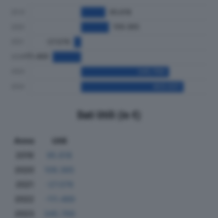
Dati Utili (in €)
Anno
Utili
2019
95.618
2020
109.365
2021
-27.076
2022
-111.489
2023
345.769