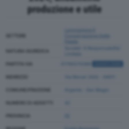
produzione e utile
Lavorazione E
SETTORE
Conservazione Delle
Patate
Societa' A Responsabilita'
NATURA GIURIDICA
Limitata
PARTITA IVA
01795570389
ACQUISTA VISURA
INDIRIZZO
Via Morari 34/b - 44011
COMUNE/FRAZIONE
Argenta - San Biagio
NUMERO DI ADDETTI
42
PROVINCIA
FE
REGIONE
Emilia Romagna