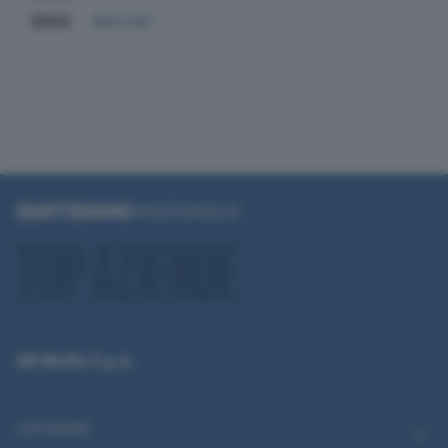
2024
403.021
QN Media S.p.A.
CATEGORIE