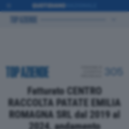
POSIZIONE IN
305
CLASSIFICA
PROVINCIALE
Fatturato CENTRO
RACCOLTA PATATE EMILIA
ROMAGNA SRL dal 2019 al
2024, andamento