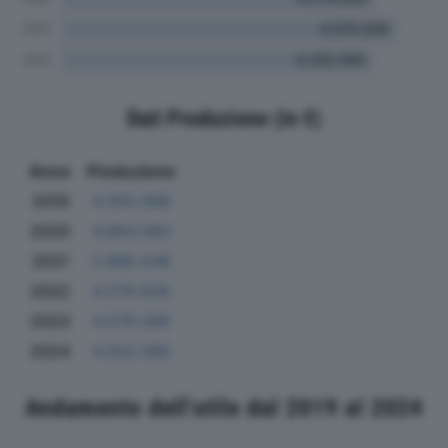
Dati Produzione (in €)
Anno
Produzione
2019
4.355.069
2020
4.663.063
2021
3.995.538
2022
4.279.929
2023
4.579.306
2024
4.252.085
Andamento dell'utile dal 2019 al 2024