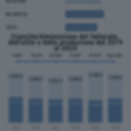
REGIONE
Emilia Romagna
BILANCIO
ACQUISTA BILANCIO
SOCI
ACQUISTA SOCI
Crescita/diminuzione del fatturato,
dell'utile e della produzione dal 2019
al 2024