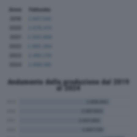
Anno
Fatturato
2019
2.847.042
2020
2.678.474
2021
2.593.899
2022
2.665.364
2023
2.490.218
2024
2.699.166
Andamento della produzione dal 2019
al 2024