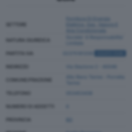
Fornitura Di Energia
SETTORE
Elettrica, Gas, Vapore E
Aria Condizionata
Societa' A Responsabilita'
NATURA GIURIDICA
Limitata
PARTITA IVA
02375181209
ACQUISTA VISURA
INDIRIZZO
Via Stazione 2 - 40046
Alto Reno Terme - Porretta
COMUNE/FRAZIONE
Terme
TELEFONO
053453438
NUMERO DI ADDETTI
6
PROVINCIA
BO