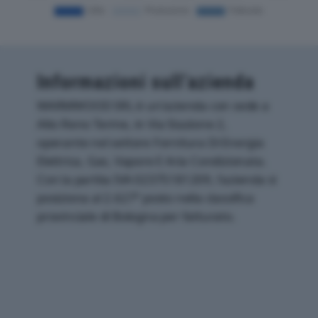
Informazioni sull’azienda
WARMWOOD SRL è un'azienda con sede a
Alto Reno Terme, in Via Stazione 2,
operante nel settore Fornitura Di Energia
Elettrica, Gas, Vapore E Aria Condizionata.
Con la partita IVA 02375181209, l'azienda si
posiziona al 2.627° posto nella classifica
provinciale di Bologna per fatturato.