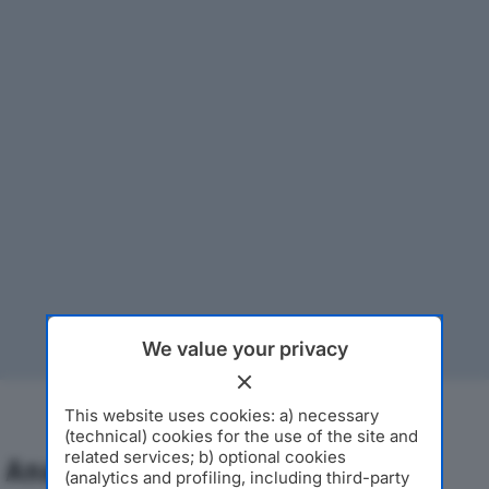
We value your privacy
This website uses cookies: a) necessary
(technical) cookies for the use of the site and
related services; b) optional cookies
Analisi Economica 2019-2024
(analytics and profiling, including third-party