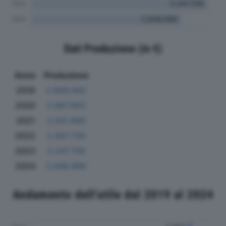
Dati Produzione (in €)
Anno
Produzione
2019
2.858.942
2020
2.687.803
2021
2.601.990
2022
2.697.739
2023
3.347.708
2024
2.848.996
Andamento dell'utile dal 2019 al 2024