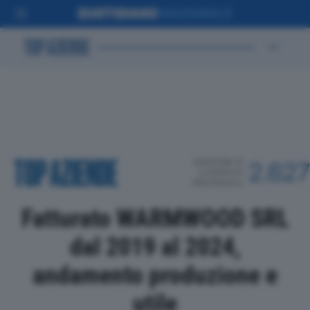
POSIZIONE IN
2.627
CLASSIFICA
PROVINCIALE
Fatturato WARMWOOD SRL
dal 2019 al 2024,
andamento produzione e
utile