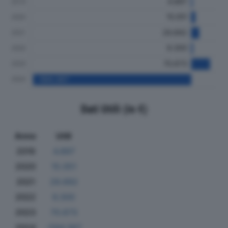
Dati Utili (in €)
Anno
Utili
2019
4.897
2020
15.051
2021
29.692
2022
6.300
2023
70.673
2024
-594.367