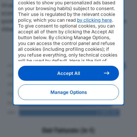
cookies to show you personalized ads based
Di seguito l'andamento dei principali indicatori
on your browsing habits) subject to consent.
economici di WARMWOOD SRLdal 2019 al 2024, con
Their use is regulated by the relevant cookie
policy, which you can read
by clicking here
.
particolare attenzione a fatturato, produzione e utile
To give consent to optional cookies, you can
d'esercizio.
accept all of them by clicking the Accept All
button below. By clicking Manage Options,
you can access the control panel and refuse
Andamento del fatturato dal 2019
all cookies (including profiling cookies); if
al 2024
you refuse everything, only technical cookies
will be used by default. Here is the list of
providers
. Cookie consent will be stored and
applied also to the other websites of
Accept All
Editoriale Nazionale and their subdomains. By
expressing your choice on this site, you will
therefore not be asked again on other
Manage Options
Editoriale Nazionale websites that use the
same consent management platform (CMP).
You can still modify or withdraw your choice
at any time through the “Privacy Settings”
section.
Dati Fatturato (in €)