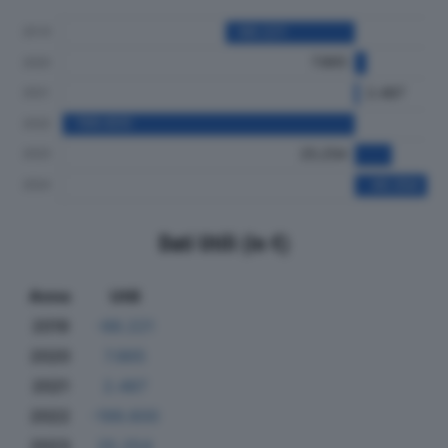
Dati Utili (in €)
Anno
Utili
2019
-88.221
2020
7.865
2021
2.487
2022
-199.600
2023
25.254