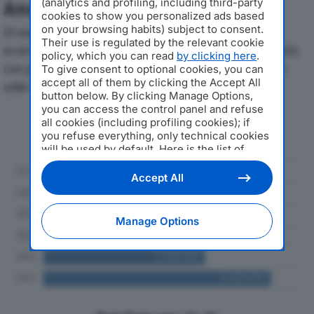
(analytics and profiling, including third-party
Analisi Economica 2019-2024
cookies to show you personalized ads based
on your browsing habits) subject to consent.
Di seguito l'andamento dei principali indicatori
Their use is regulated by the relevant cookie
economici di VINICOLA GASPARRI SRLdal 2019 al 2024,
policy, which you can read
by clicking here
.
con particolare attenzione a fatturato, produzione e
To give consent to optional cookies, you can
accept all of them by clicking the Accept All
utile d'esercizio.
button below. By clicking Manage Options,
you can access the control panel and refuse
Andamento del fatturato dal 2019
all cookies (including profiling cookies); if
you refuse everything, only technical cookies
al 2024
will be used by default. Here is the list of
providers
. Cookie consent will be stored and
applied also to the other websites of
Accept All
Editoriale Nazionale and their subdomains. By
expressing your choice on this site, you will
therefore not be asked again on other
Manage Options
Editoriale Nazionale websites that use the
same consent management platform (CMP).
You can still modify or withdraw your choice
at any time through the “Privacy Settings”
section.