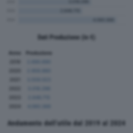
Dati Produzione (in €)
Anno
Produzione
2019
2.690.690
2020
2.958.880
2021
3.559.023
2022
3.018.296
2023
2.646.715
2024
4.060.368
Andamento dell'utile dal 2019 al 2024