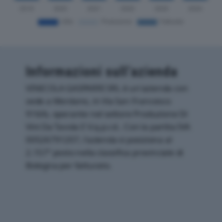
Informazioni sull’azienda
VINICOLA GASPARRI SRL è un'azienda con
sede a Mordano, in Via San Francesco
916/b, operante nel settore Produzione Di
Vini Da Tavola E V.q.p.r.d.. Con la partita IVA
00526791207, l'azienda si posiziona al
2.157° posto nella classifica provinciale di
Bologna per fatturato.