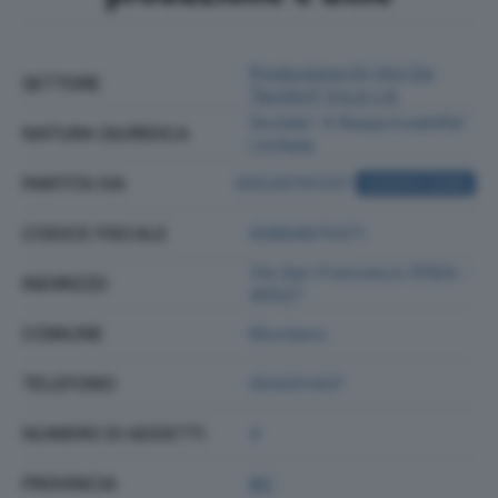
Produzione Di Vini Da
SETTORE
Tavola E V.q.p.r.d.
Societa' A Responsabilita'
NATURA GIURIDICA
Limitata
PARTITA IVA
00526791207
ACQUISTA VISURA
CODICE FISCALE
00894670371
Via San Francesco 916/b -
INDIRIZZO
40027
COMUNE
Mordano
TELEFONO
054251437
NUMERO DI ADDETTI
4
PROVINCIA
BO