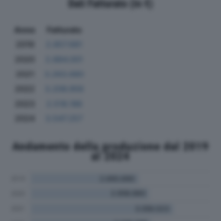
Dati Fatturato (in €)
Anno
Fatturato
2019
2.857.681
2020
2.884.001
2021
3.263.680
2022
3.206.956
2023
2.518.186
2024
3.547.257
Andamento della produzione dal 2019
al 2024