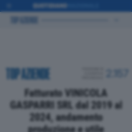
POSIZIONE IN
2.157
CLASSIFICA
PROVINCIALE
Fatturato VINICOLA
GASPARRI SRL dal 2019 al
2024, andamento
produzione e utile