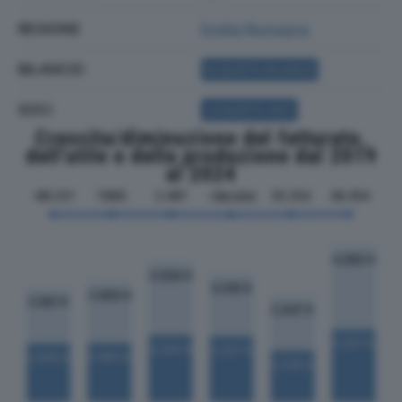
REGIONE
Emilia Romagna
BILANCIO
ACQUISTA BILANCIO
SOCI
ACQUISTA SOCI
Crescita/diminuzione del fatturato,
dell'utile e della produzione dal 2019
al 2024