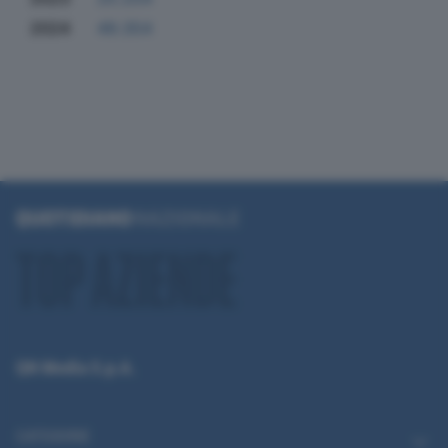
2024
49.354
QN Media S.p.A.
CATEGORIE