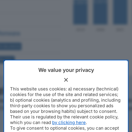
 Romagna
A BILANCIO
A SOCI
We value your privacy
azienda
This website uses cookies: a) necessary (technical)
cookies for the use of the site and related services;
ogna, in Via Del Tappezziere 6, operante nel settore Fabbr
b) optional cookies (analytics and profiling, including
third-party cookies to show you personalized ads
imili. Con la partita IVA 00536531205, l'azienda si posizion
based on your browsing habits) subject to consent.
Their use is regulated by the relevant cookie policy,
which you can read
by clicking here
.
To give consent to optional cookies, you can accept