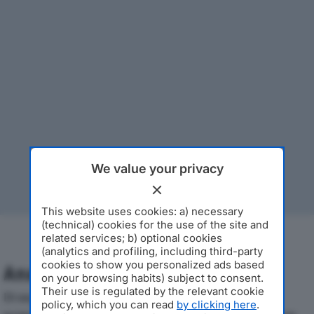
We value your privacy
This website uses cookies: a) necessary
(technical) cookies for the use of the site and
related services; b) optional cookies
(analytics and profiling, including third-party
cookies to show you personalized ads based
Analisi Economica 2019-2024
on your browsing habits) subject to consent.
Their use is regulated by the relevant cookie
Di seguito l'andamento dei principali indicatori
policy, which you can read
by clicking here
.