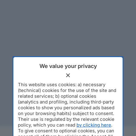
We value your privacy
This website uses cookies: a) necessary
(technical) cookies for the use of the site and
related services; b) optional cookies
(analytics and profiling, including third-party
cookies to show you personalized ads based
on your browsing habits) subject to consent.
Their use is regulated by the relevant cookie
policy, which you can read
by clicking here
.
To give consent to optional cookies, you can