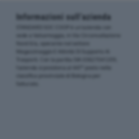
Informazioni sull’azienda
STANDARD SOC COOP è un'azienda con
sede a Valsamoggia, in Via Circonvallazione
Nord 6/a, operante nel settore
Magazzinaggio E Attività Di Supporto Ai
Trasporti. Con la partita IVA 03627041209,
l'azienda si posiziona al 447° posto nella
classifica provinciale di Bologna per
fatturato.