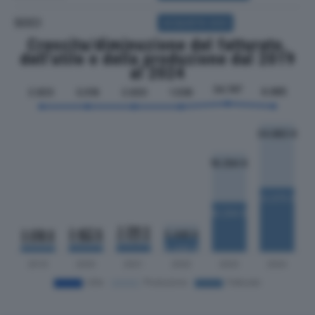
SOCI
ACQUISTA SOCI
Crescita/diminuzione del fatturato,
dell'utile e della produzione dal 2019
al 2024