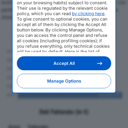
economici di STANDARD SOC COOPdal 2019 al 2024, con
on your browsing habits) subject to consent.
Their use is regulated by the relevant cookie
particolare attenzione a fatturato, produzione e utile
policy, which you can read
by clicking here
.
d'esercizio.
To give consent to optional cookies, you can
accept all of them by clicking the Accept All
button below. By clicking Manage Options,
Andamento del fatturato dal 2019
you can access the control panel and refuse
al 2024
all cookies (including profiling cookies); if
you refuse everything, only technical cookies
will be used by default. Here is the list of
providers
. Cookie consent will be stored and
applied also to the other websites of
Accept All
Editoriale Nazionale and their subdomains. By
expressing your choice on this site, you will
therefore not be asked again on other
Manage Options
Editoriale Nazionale websites that use the
same consent management platform (CMP).
You can still modify or withdraw your choice
at any time through the “Privacy Settings”
section.
Dati Fatturato (in €)
Anno
Fatturato