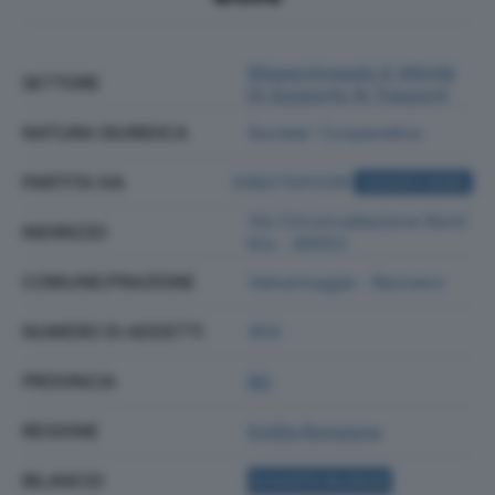
Magazzinaggio E Attività
SETTORE
Di Supporto Ai Trasporti
NATURA GIURIDICA
Societa' Cooperativa
PARTITA IVA
03627041209
ACQUISTA VISURA
Via Circonvallazione Nord
INDIRIZZO
6/a - 40053
COMUNE/FRAZIONE
Valsamoggia - Bazzano
NUMERO DI ADDETTI
454
PROVINCIA
BO
REGIONE
Emilia Romagna
BILANCIO
ACQUISTA BILANCIO