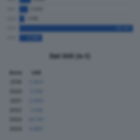
Dati Utili (in €)
Anno
Utili
2019
2.923
2020
3.516
2021
2.620
2022
1.536
2023
34.747
2024
6.985