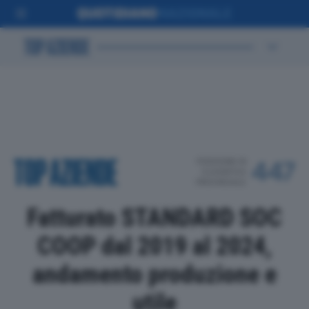
POSIZIONE IN
447
CLASSIFICA
PROVINCIALE
Fatturato STANDARD SOC
COOP dal 2019 al 2024,
andamento produzione e
utile