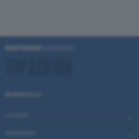
QN Media S.p.A.
CATEGORIE
ABBONAMENTI