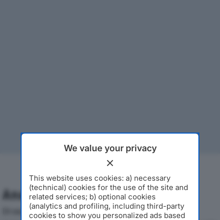
We value your privacy
This website uses cookies: a) necessary
(technical) cookies for the use of the site and
Analisi Economica 2019-2024
related services; b) optional cookies
(analytics and profiling, including third-party
Di seguito l'andamento dei principali indicatori
cookies to show you personalized ads based