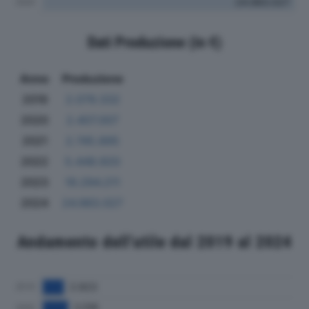
Dati Produzione (in €)
Anno
Produzione
2019
2.079.332
2020
2.407.007
2021
2.745.895
2022
5.448.920
2023
19.294.211
2024
24.983.027
Andamento dell'utile dal 2019 al 2024