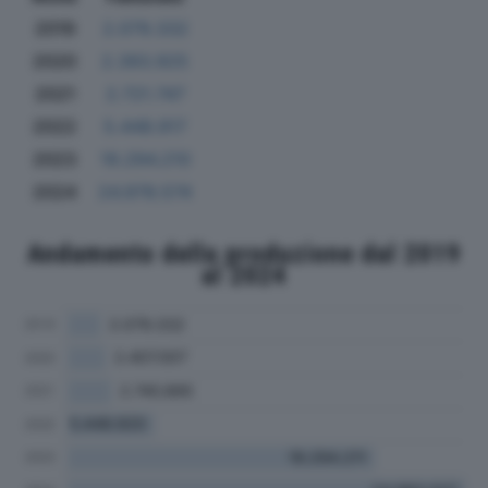
2019
2.079.332
2020
2.393.925
2021
2.721.747
2022
5.448.917
2023
19.294.210
2024
24.978.574
Andamento della produzione dal 2019
al 2024