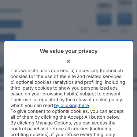
 Romagna
A BILANCIO
A SOCI
We value your privacy
azienda
This website uses cookies: a) necessary (technical)
cookies for the use of the site and related services;
on sede a Valsamoggia, in Via Muzza Spadetta 49, operant
b) optional cookies (analytics and profiling, including
da si posiziona al 1.454° posto nella classifica provinciale
third-party cookies to show you personalized ads
based on your browsing habits) subject to consent.
Their use is regulated by the relevant cookie policy,
which you can read
by clicking here
.
To give consent to optional cookies, you can accept
all of them by clicking the Accept All button below.
By clicking Manage Options, you can access the
control panel and refuse all cookies (including
profiling cookies); if you refuse everything, only