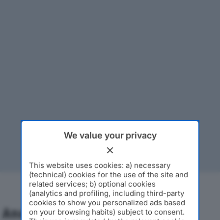
We value your privacy
This website uses cookies: a) necessary
(technical) cookies for the use of the site and
related services; b) optional cookies
(analytics and profiling, including third-party
cookies to show you personalized ads based
Analisi Economica 2019-2024
on your browsing habits) subject to consent.