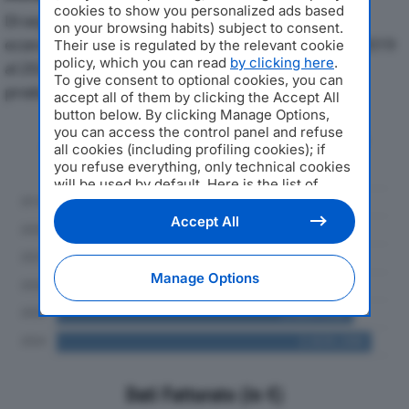
cookies to show you personalized ads based
Di seguito l'andamento dei principali indicatori
on your browsing habits) subject to consent.
economici di SERVIZI CIMITERIALI SASSARI SRLdal 2019
Their use is regulated by the relevant cookie
policy, which you can read
by clicking here
.
al 2024, con particolare attenzione a fatturato,
To give consent to optional cookies, you can
produzione e utile d'esercizio.
accept all of them by clicking the Accept All
button below. By clicking Manage Options,
you can access the control panel and refuse
Andamento del fatturato dal 2019
all cookies (including profiling cookies); if
al 2024
you refuse everything, only technical cookies
will be used by default. Here is the list of
providers
. Cookie consent will be stored and
applied also to the other websites of
Accept All
Editoriale Nazionale and their subdomains. By
expressing your choice on this site, you will
therefore not be asked again on other
Manage Options
Editoriale Nazionale websites that use the
same consent management platform (CMP).
You can still modify or withdraw your choice
at any time through the “Privacy Settings”
section.
Dati Fatturato (in €)