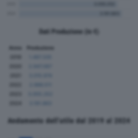
Dati Produzione (in €)
Anno
Produzione
2019
1.487.335
2020
2.947.067
2021
3.015.974
2022
2.986.511
2023
3.055.252
2024
3.191.863
Andamento dell'utile dal 2019 al 2024