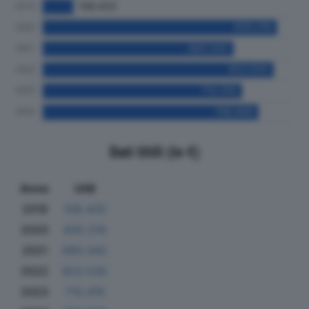
Dati Utili (in €)
Anno
Utili
2019
108.420
2020
835.216
2021
680.342
2022
823.530
2023
710.416