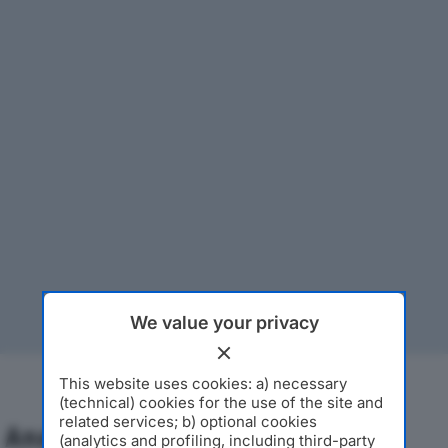
We value your privacy
This website uses cookies: a) necessary
(technical) cookies for the use of the site and
related services; b) optional cookies
Analisi Economica 2019-2024
(analytics and profiling, including third-party