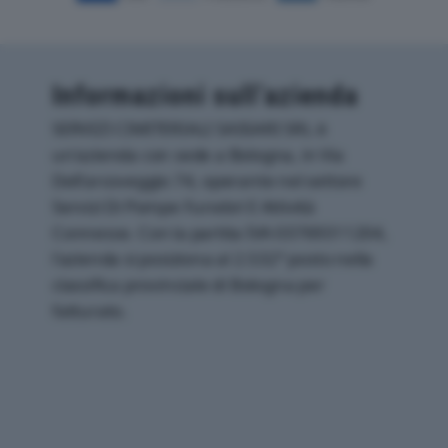
Informazioni sull’azienda
SERVIZI CIMITERIALI SASSARI SRL è
un'azienda con sede a Bologna, in Via
Dell'arcoveggio 74, operante nel settore
Servizi Di Pompe Funebri E Attività
Connesse. Con la partita IVA 03769311204,
l'azienda si posiziona al 2.532° posto nella
classifica provinciale di Bologna per
fatturato.