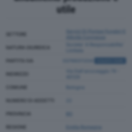
utile
Servizi Di Pompe Funebri E
SETTORE
Attività Connesse
Societa' A Responsabilita'
NATURA GIURIDICA
Limitata
PARTITA IVA
03769311204
ACQUISTA VISURA
Via Dell'arcoveggio 74 -
INDIRIZZO
40129
COMUNE
Bologna
NUMERO DI ADDETTI
22
PROVINCIA
BO
REGIONE
Emilia Romagna