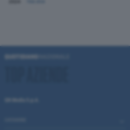
2024
768.858
QN Media S.p.A.
CATEGORIE