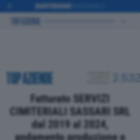
POSIZIONE IN
2.53
CLASSIFICA
PROVINCIALE
Fatturato SERVIZI
CIMITERIALI SASSARI SRL
dal 2019 al 2024,
andamento produzione e