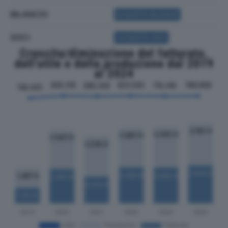
BILANCIO
ACQUISTA BILANCIO
SOCI
ACQUISTA SOCI
Crescita/diminuzione del fatturato,
dell'utile e della produzione dal 2019
al 2024