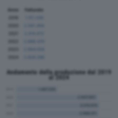
Anno
Fatturato
2019
1.151.336
2020
2.561.404
2021
2.014.472
2022
2.688.476
2023
2.664.058
2024
2.826.286
Andamento della produzione dal 2019
al 2024