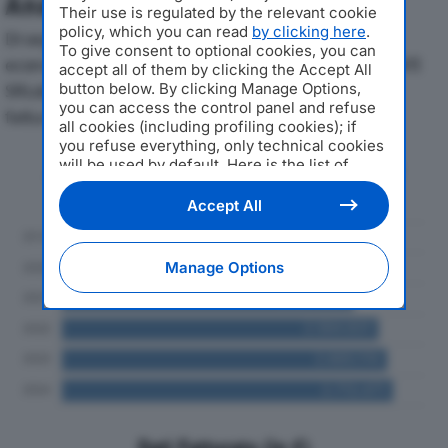
Analisi Economica 2019-2024
Their use is regulated by the relevant cookie
policy, which you can read
by clicking here
.
Di seguito l'andamento dei principali indicatori
To give consent to optional cookies, you can
economici di SE.RA SERVIZI RISTORAZIONE ASSOCIATI
accept all of them by clicking the Accept All
button below. By clicking Manage Options,
SRLdal 2019 al 2024, con particolare attenzione a
you can access the control panel and refuse
fatturato, produzione e utile d'esercizio.
all cookies (including profiling cookies); if
you refuse everything, only technical cookies
will be used by default. Here is the list of
Andamento del fatturato dal 2019
providers
. Cookie consent will be stored and
al 2024
applied also to the other websites of
Accept All
Editoriale Nazionale and their subdomains. By
expressing your choice on this site, you will
therefore not be asked again on other
Manage Options
Editoriale Nazionale websites that use the
same consent management platform (CMP).
You can still modify or withdraw your choice
at any time through the “Privacy Settings”
section.