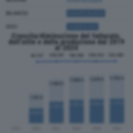
BILANCIO
ACQUISTA BILANCIO
SOCI
ACQUISTA SOCI
Crescita/diminuzione del fatturato,
dell'utile e della produzione dal 2019
al 2024