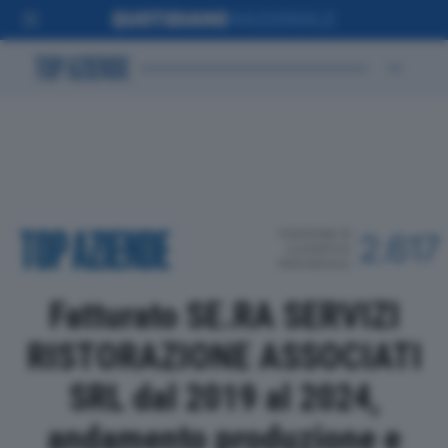
POSIZIONE IN
2.617
CLASSIFICA
PROVINCIALE
Fatturato SE.RA SERVIZI
RISTORAZIONE ASSOCIATI
SRL dal 2019 al 2024,
andamento produzione e