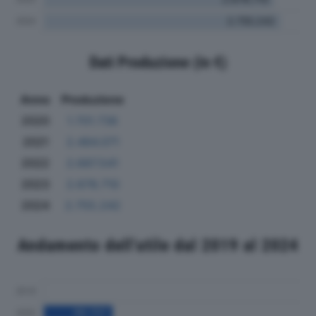
Dati Produzione (in €)
Anno
Produzione
2020
1.701.736
2021
2.484.071
2022
2.687.541
2023
2.678.710
2024
2.755.242
Andamento dell'utile dal 2019 al 2024