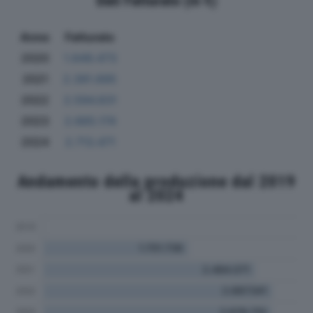
Dati Fatturato (in €)
Anno
Fatturato
2020
1.649.473
2021
2.391.695
2022
2.594.831
2023
2.665.174
2024
2.713.471
Andamento della produzione dal 2019
al 2024