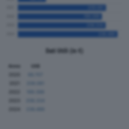
Dati Utili (in €)
Anno
Utili
2020
66.707
2021
209.081
2022
199.398
2023
208.334
2024
236.486