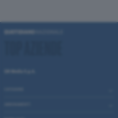
QN Media S.p.A.
CATEGORIE
ABBONAMENTI