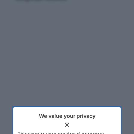
We value your privacy