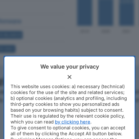
 Romagna
A BILANCIO
A SOCI
We value your privacy
azienda
This website uses cookies: a) necessary (technical)
e a Bologna, in Via Seragnoli 7, operante nel settore Conf
cookies for the use of the site and related services;
b) optional cookies (analytics and profiling, including
cia. Con la partita IVA 02366391205, l'azienda si posiziona al
third-party cookies to show you personalized ads
based on your browsing habits) subject to consent.
Their use is regulated by the relevant cookie policy,
which you can read
by clicking here
.
To give consent to optional cookies, you can accept
all of them by clicking the Accept All button below.