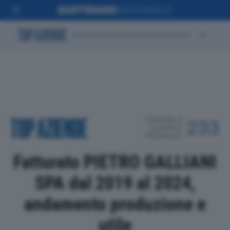
POSIZIONE IN
233
CLASSIFICA
PROVINCIALE
Fatturato PIETRO GALLIANI
SPA dal 2019 al 2024,
andamento produzione e
utile