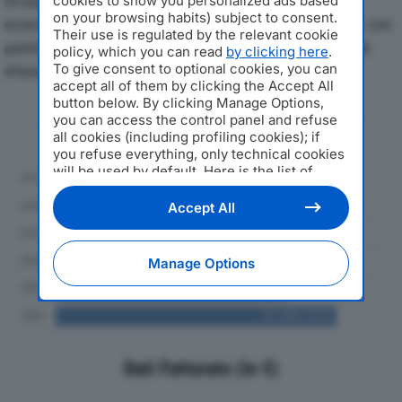
Di seguito l'andamento dei principali indicatori
cookies to show you personalized ads based
on your browsing habits) subject to consent.
economici di PIETRO GALLIANI SPAdal 2019 al 2024, con
Their use is regulated by the relevant cookie
particolare attenzione a fatturato, produzione e utile
policy, which you can read
by clicking here
.
To give consent to optional cookies, you can
d'esercizio.
accept all of them by clicking the Accept All
button below. By clicking Manage Options,
Andamento del fatturato dal 2019
you can access the control panel and refuse
al 2024
all cookies (including profiling cookies); if
you refuse everything, only technical cookies
will be used by default. Here is the list of
providers
. Cookie consent will be stored and
applied also to the other websites of
Accept All
Editoriale Nazionale and their subdomains. By
expressing your choice on this site, you will
therefore not be asked again on other
Manage Options
Editoriale Nazionale websites that use the
same consent management platform (CMP).
You can still modify or withdraw your choice
at any time through the “Privacy Settings”
section.
Dati Fatturato (in €)