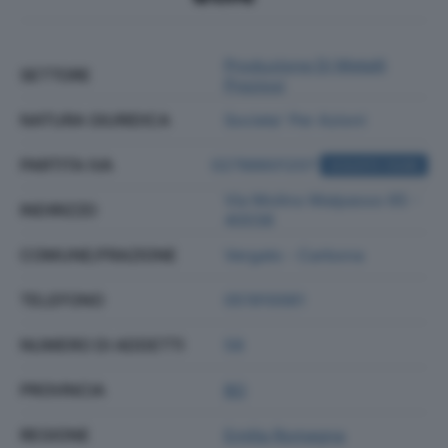
Produzione Di Metalli
SETTORE
Preziosi
NATURA GIURIDICA
Societa' Per Azioni
PARTITA IVA
02788601207
ACQUISTA VISURA
Via Molino Malpasso 65 -
INDIRIZZO
40038
COMUNE/FRAZIONE
Vergato - Carbona
TELEFONO
051910061
NUMERO DI ADDETTI
58
PROVINCIA
BO
REGIONE
Emilia Romagna