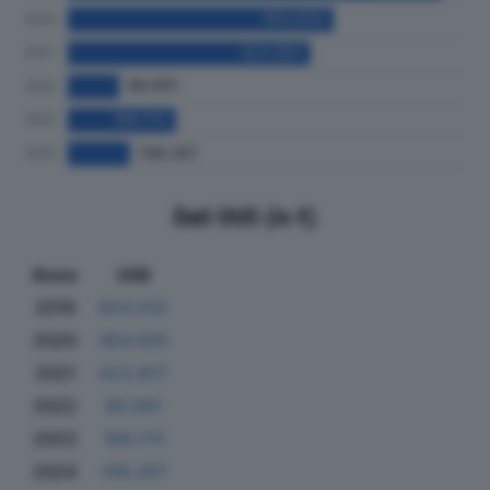
Dati Utili (in €)
Anno
Utili
2019
654.202
2020
464.930
2021
423.957
2022
89.691
2023
189.170
2024
108.267