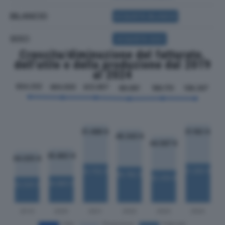
BILANCIO
ACQUISTA BILANCIO
SOCI
ACQUISTA SOCI
Crescita/diminuzione del fatturato,
dell'utile e della produzione dal 2019
al 2024