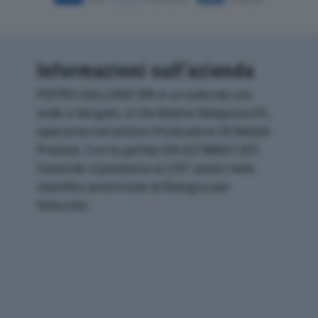
Informazioni sull’azienda
PIETRO GALLIANI SPA è un'azienda con
sede a Vergato, in Via Molino Malpasso 65,
operante nel settore Produzione Di Metalli
Preziosi. Con la partita IVA 02788601207,
l'azienda si posiziona al 233° posto nella
classifica provinciale di Bologna per
fatturato.