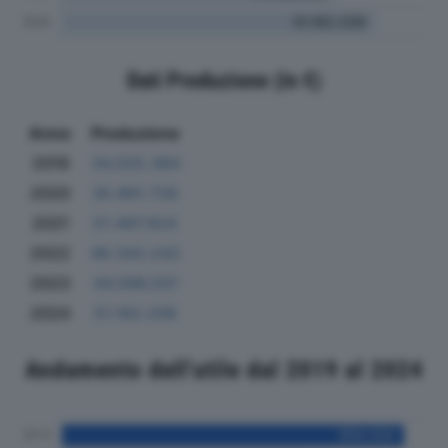
Dati Produzione (in €)
Anno
Produzione
2019
34.025.384
2020
35.861.726
2021
51.497.924
2022
49.343.243
2023
44.566.501
2024
51.162.206
Andamento dell'utile dal 2019 al 2024