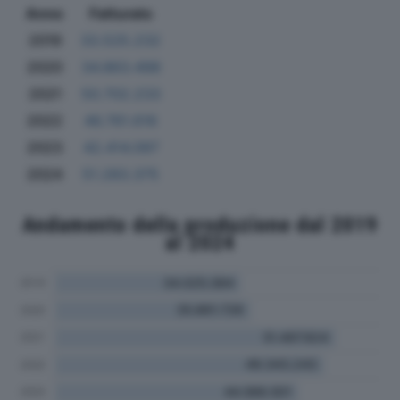
Anno
Fatturato
2019
33.525.232
2020
34.863.498
2021
50.702.233
2022
46.761.616
2023
42.414.097
2024
51.283.375
Andamento della produzione dal 2019
al 2024